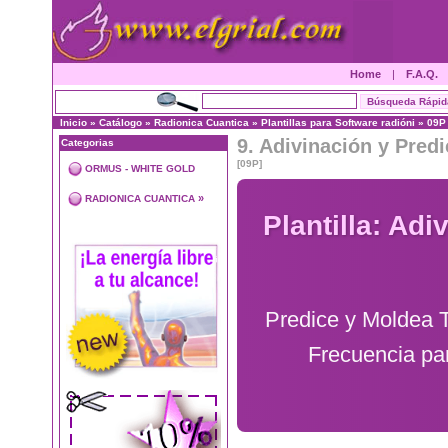
Home
|
F.A.Q.
Inicio
»
Catálogo
»
Radionica Cuantica
»
Plantillas para Software radióni
»
09P
9. Adivinación y Predi
Categorias
[09P]
ORMUS - WHITE GOLD
»
RADIONICA CUANTICA
Plantilla: Adi
Predice y Moldea T
Frecuencia par