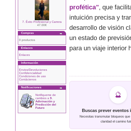
profética"
, que facil
intuición precisa y t
7. Éxito Profesional y Carrera
47.00€
desarrollo de visión c
Compras
un estado de previsió
0 productos
para un viaje interior
Enlaces
Enlaces
Información
Envios/Devoluciones
Confidencialidad
Condiciones de uso
Contáctenos
Notificaciones
🔮
Notifiqueme de
cambios a
9.
Adivinación y
Predicción del
Futuro
Buscas prever eventos 
Necesitas transmutar bloqueos que 
claridad el camino fut