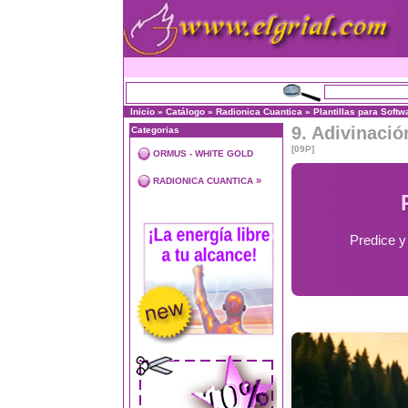
Inicio
»
Catálogo
»
Radionica Cuantica
»
Plantillas para Softw
9. Adivinació
Categorias
[09P]
ORMUS - WHITE GOLD
»
RADIONICA CUANTICA
Predice y