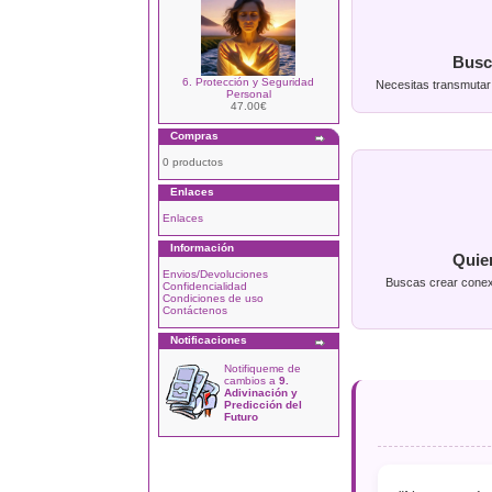
Busc
6. Protección y Seguridad
Necesitas transmutar 
Personal
47.00€
Compras
0 productos
Enlaces
Enlaces
Información
Quie
Envios/Devoluciones
Buscas crear conex
Confidencialidad
Condiciones de uso
Contáctenos
Notificaciones
Notifiqueme de
cambios a
9.
Adivinación y
Predicción del
Futuro