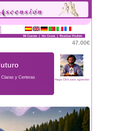
Mi Cuenta
|
Ver Cesta
|
Realizar Pedido
47.00€
Futuro
 Claras y Certeras
Haga Click para agrandar