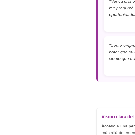
"Nunca creí e
me preguntó c
oportunidades
"Como empren
notar que mi 
siento que tr
Visión clara del
Acceso a una per
más allá del mom