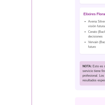
Elixires Flor
Avena Silves
visión futura
Cerato (Bach
decisiones
Vervain (Bac
futuro
NOTA:
Esto es s
servicio tiene fi
profesional. Los
resultados espec