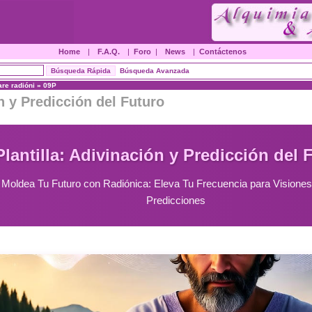
Home
|
F.A.Q.
|
Foro
|
News
|
Contáctenos
Búsqueda Avanzada
are radióni
»
09P
n y Predicción del Futuro
Plantilla: Adivinación y Predicción del 
 Moldea Tu Futuro con Radiónica: Eleva Tu Frecuencia para Visiones
Predicciones