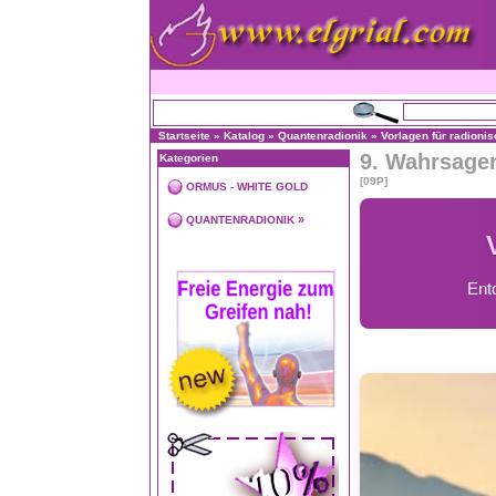
Startseite
»
Katalog
»
Quantenradionik
»
Vorlagen für radioni
9. Wahrsage
Kategorien
[09P]
ORMUS - WHITE GOLD
»
QUANTENRADIONIK
Ent