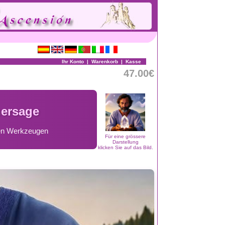
Ihr Konto
|
Warenkorb
|
Kasse
47.00€
hersage
chen Werkzeugen
Für eine grössere
Darstellung
klicken Sie auf das Bild.