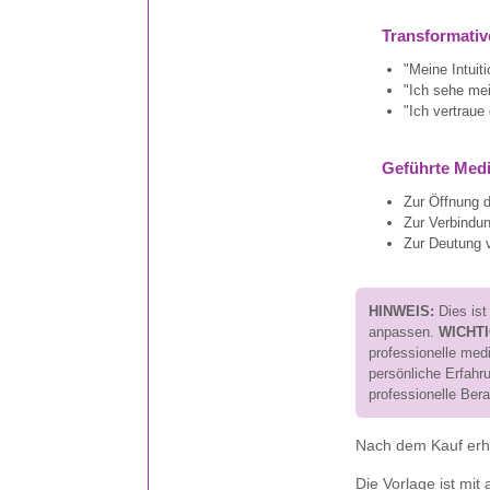
Transformativ
"Meine Intuit
"Ich sehe mei
"Ich vertrau
Geführte Medi
Zur Öffnung d
Zur Verbindun
Zur Deutung 
HINWEIS:
Dies ist
anpassen.
WICHTI
professionelle med
persönliche Erfahr
professionelle Ber
Nach dem Kauf erhäl
Die Vorlage ist mit