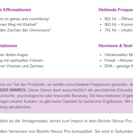
e Affirmationen
Heilende Frequ
ion ist genau und zuverlässig"
852 Hz – Öffnun
nen Weg mit Klarheit"
963 Hz – Kosmi
e den Zeichen des Universums"
741 Hz – Intuiti
tationen
Hormone & Nutr
es dritten Auges
Vibrationelles M
g mit spirituellen Führern
Pineal – Aktivie
von Visionen und Zeichen
DHA – geistige K
 nur ein Teil des Protokolls; es werden verschiedene Frequenzen gesendet, di
GER HINWEIS:
Dieser Dienst dient ausschließlich der persönlichen Erkundun
izinische, psychologische oder finanzielle Beratung. Die beschriebenen Erg
ungen unserer Kunden; es gibt keine Garantie für bestimmte Ergebnisse. Wir 
atung abzubrechen.
tst du die Vorlagendatei, bereit zum Import in dein BioInfo Nexus Pro
 allen Versionen von BioInfo Nexus Pro kompatibel. Sie wird in Sekunde