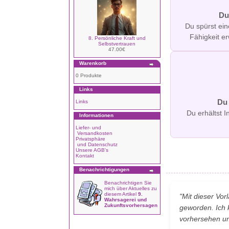
Du
Du spürst ei
Fähigkeit e
8. Persönliche Kraft und
Selbstvertrauen
47.00€
Warenkorb
0 Produkte
Links
Du 
Links
Du erhältst I
Informationen
Liefer- und
Versandkosten
Privatsphäre
und Datenschutz
Unsere AGB's
Kontakt
Benachrichtigungen
Benachrichtigen Sie
mich über Aktuelles zu
diesem Artikel
9.
"Mit dieser Vor
Wahrsagerei und
Zukunftsvorhersagen
geworden. Ich 
vorhersehen und