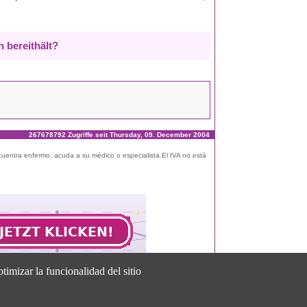
h bereithält?
267678792 Zugriffe seit Thursday, 09. December 2004
ncuentra enfermo, acuda a su médico o especialista.El IVA no está
timizar la funcionalidad del sitio