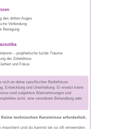
enzen
g des dritten Auges
sche Verbindung
ve Reinigung
azeutika
elatonin – prophetische luzide Träume
rung der Zirbeldrüse
larheit und Fokus
e sich an deine spezifischen Bedürfnisse
g, Entwicklung und Unterhaltung. Er ersetzt keine
ebnisse sind subjektive Wahrnehmungen und
empfehlen nicht, eine verordnete Behandlung oder
.
Keine technischen Kenntnisse erforderlich.
n importiert und du kannst sie so oft verwenden,