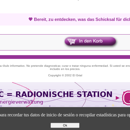
💖 Bereit, zu entdecken, was das Schicksal für dic
 título informativo. No pretende diagnosticar, curar o tratar ninguna enfermedad. Si usted se e
incluido en los precios.
Copyright © 2002 El Grial
recordar tus datos de inicio de sesión o recopilar estadísticas para op