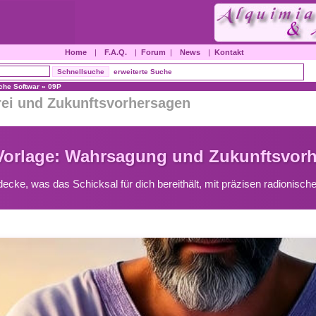
Home
|
F.A.Q.
|
Forum
|
News
|
Kontakt
erweiterte Suche
sche Softwar
»
09P
rei und Zukunftsvorhersagen
Vorlage: Wahrsagung und Zukunftsvor
decke, was das Schicksal für dich bereithält, mit präzisen radionis