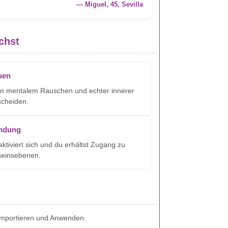
— Miguel, 45, Sevilla
chst
auen
en mentalem Rauschen und echter innerer
scheiden.
indung
aktiviert sich und du erhältst Zugang zu
seinsebenen.
 Importieren und Anwenden.