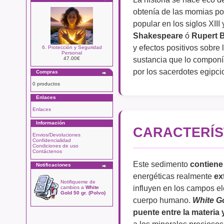
obtenía de las momias po
popular en los siglos XII
Shakespeare
ó
Rupert 
y efectos positivos sobre 
6. Protección y Seguridad
Personal
sustancia que lo componía
47.00€
por los sacerdotes egipc
Compras
0 productos
Enlaces
Enlaces
Información
CARACTERÍS
Envios/Devoluciones
Confidencialidad
Condiciones de uso
Contáctenos
Este sedimento
contiene
Notificaciones
energéticas realmente
ex
Notifiqueme de
influyen en los campos e
cambios a
White
Gold 50 gr. (Polvo)
cuerpo humano.
White G
puente entre la materia 
a los minerales preciosos