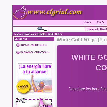
Home
|
F.A.Q.
Inicio
»
Catálogo
»
ORMUS - White Gold
»
White Gold 50 gr. (Po
Categorias
ORMUS - WHITE GOLD
»
RADIONICA CUANTICA
WHITE G
CO
Descubre los beneficio