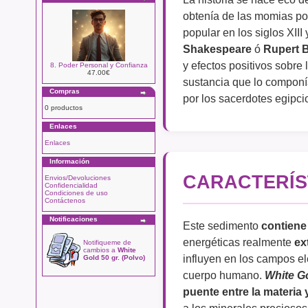
obtenía de las momias po
popular en los siglos XII
Shakespeare
ó
Rupert 
y efectos positivos sobre 
8. Poder Personal y Confianza
47.00€
sustancia que lo componía
Compras
por los sacerdotes egipc
0 productos
Enlaces
Enlaces
Información
CARACTERÍS
Envios/Devoluciones
Confidencialidad
Condiciones de uso
Contáctenos
Notificaciones
Este sedimento
contiene
energéticas realmente
ex
Notifiqueme de
cambios a
White
influyen en los campos e
Gold 50 gr. (Polvo)
cuerpo humano.
White G
puente entre la materia 
a los minerales preciosos