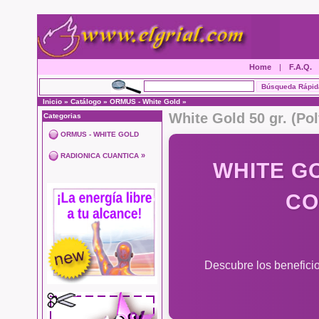
Home
|
F.A.Q.
Inicio
»
Catálogo
»
ORMUS - White Gold
»
White Gold 50 gr. (Po
Categorias
ORMUS - WHITE GOLD
»
RADIONICA CUANTICA
WHITE G
CO
Descubre los beneficio