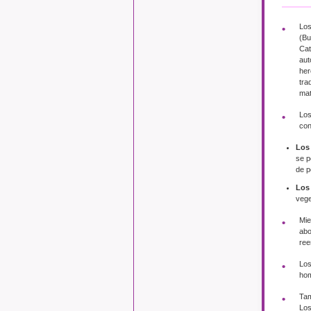
Los
(Bu
Cat
aut
her
tra
mat
Los
con
Los
se p
de p
Los
vege
Mie
abo
ree
Los
hom
Tam
Los