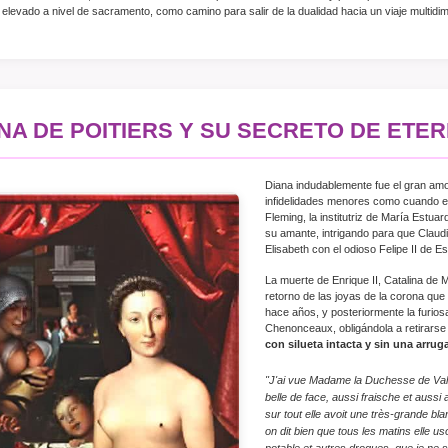
 elevado a nivel de sacramento, como camino para salir de la dualidad hacia un viaje multidi
NA DE POITIERS Y SU SECRETO DE ETE
Diana indudablemente fue el gran amor
infidelidades menores como cuando el
Fleming, la institutriz de María Estuar
su amante, intrigando para que Claud
Elisabeth con el odioso Felipe II de E
La muerte de Enrique II, Catalina de M
retorno de las joyas de la corona qu
hace años, y posteriormente la furiosa
Chenonceaux, obligándola a retirarse
con silueta intacta y sin una arruga
"J'ai vue Madame la Duchesse de Valen
belle de face, aussi fraische et aussi 
sur tout elle avoit une très-grande b
on dit bien que tous les matins elle u
potable et autres drogues, que je ne