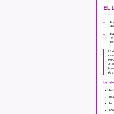
EL 
El 
uti
Est
ner
luz
En A
impo
extr
A un
horm
de c
Benefi
Aume
Equi
Fort
Incr