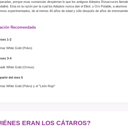
paradas, porque esas sustancias despiertan lo que los antiguos Adeptos Rosacruces llamaban
dalini). Esta es la razón por la cual los Adeptos nunca dan el Elixir, u Oro Potable, a alumno
mnos experimentados, de al menos 40 años de edad y sólo después de años de entrenamien
ración Recomendada
ses 1-2
mar White Gold (Polvo)
ses 3-4
adir White Gold (Ormus)
partir del mes 5
mar White Gold (Polvo) y el "León Rojo"
IÉNES ERAN LOS CÁTAROS?