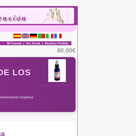
Mi Cuenta
|
Ver Cesta
|
Realizar Pedido
80.00€
DE LOS
Haga Click para agrandar
ansformación espiritual
ca