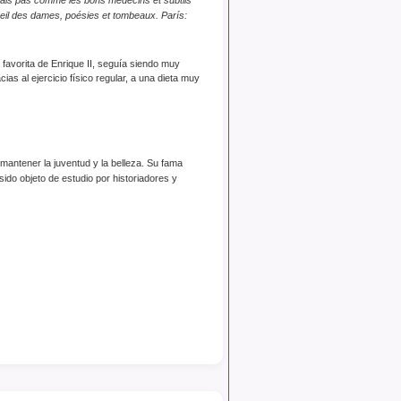
eil des dames, poésies et tombeaux. París:
 favorita de Enrique II, seguía siendo muy
s al ejercicio físico regular, a una dieta muy
antener la juventud y la belleza. Su fama
ido objeto de estudio por historiadores y