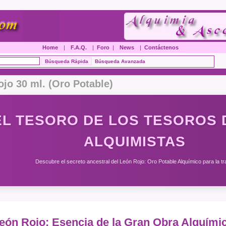
Home
|
F.A.Q.
|
Foro
|
News
|
Contáctenos
Búsqueda Avanzada
jo 30 ml. (Oro Potable)
EL TESORO DE LOS TESOROS 
ALQUIMISTAS
Descubre el secreto ancestral del León Rojo: Oro Potable Alquímico para la tr
León Rojo: Esencia de la Gran Obra Alquími