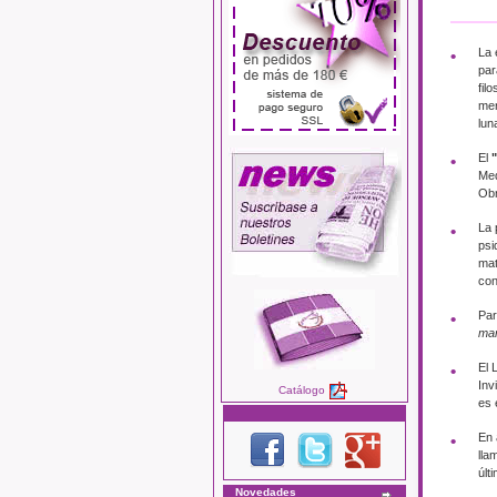
La 
par
fil
mer
lun
El
Med
Obr
La 
psi
mat
con
Par
mar
El 
Inv
Catálogo
es 
En 
lla
últ
Novedades