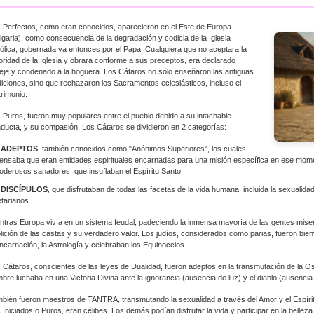
 Perfectos, como eran conocidos, aparecieron en el Este de Europa
lgaria), como consecuencia de la degradación y codicia de la Iglesia
ólica, gobernada ya entonces por el Papa. Cualquiera que no aceptara la
oridad de la Iglesia y obrara conforme a sus preceptos, era declarado
eje y condenado a la hoguera. Los Cátaros no sólo enseñaron las antiguas
diciones, sino que rechazaron los Sacramentos eclesiásticos, incluso el
rimonio.
 Puros, fueron muy populares entre el pueblo debido a su intachable
ducta, y su compasión. Los Cátaros se dividieron en 2 categorías:
 ADEPTOS
, también conocidos como "Anónimos Superiores", los cuales
ensaba que eran entidades espirituales encarnadas para una misión específica en ese mo
oderosos sanadores, que insuflaban el Espíritu Santo.
 DISCÍPULOS
, que disfrutaban de todas las facetas de la vida humana, incluida la sexualida
tarianos.
ntras Europa vivía en un sistema feudal, padeciendo la inmensa mayoría de las gentes mise
lición de las castas y su verdadero valor. Los judíos, considerados como parias, fueron bie
ncarnación, la Astrología y celebraban los Equinoccios.
 Cátaros, conscientes de las leyes de Dualidad, fueron adeptos en la transmutación de la Os
bre luchaba en una Victoria Divina ante la ignorancia (ausencia de luz) y el diablo (ausencia
bién fueron maestros de TANTRA, transmutando la sexualidad a través del Amor y el Espíritu
 Iniciados o Puros, eran célibes. Los demás podían disfrutar la vida y participar en la bellez