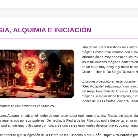
IA, ALQUIMIA E INICIACIÓN
Una de las características más interes
mágicos están relacionados con el pr
información es muy escasa en los tex
las instrucciones mágicas concernien
en un texto muy antiguo y único titula
Crucis - Liber II: De Magia Divina e
El proceso descrito en este document
"Oro Potable"
relacionado con la evo
del Ángel Guardián del Creador. Debe
mágicas, o mejor dicho teúrgicas, fue
Piedra de los Filósofos, que era usad
unicarse con entidades espirituales.
unos Adeptos enfatizan el hecho de que nadie podía realmente practicar Magia, sin haber obte
o regenerado por sus poderes. De hecho, la Piedra de los Filósofos podía despertar en gran 
 podían ser muy útiles para comunicarse con seres espirituales durante una evocación mág
e saberse que la ingestión de la Piedra de los Filósofos o del
"León Rojo" Oro Potable
pue