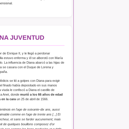
mensional.
RNA JUVENTUD
 de Enrique II, y le llegó a perdonar
la estuvo enferma y él se alborotó con María
do. La influencia de Diana abarcó a las hijas de
ia se casara con el Duque de Lorena y
spaña.
édicis se lió a golpes con Diana para exigir
e el finado había depositado en sus manos
 viuda le confiscó a Diana el castillo de
 a Anet, donde
murió a los 66 años de edad
 en la cara
un 25 de abril de 1566.
tinois en l'age de soixante-dix ans, aussi
aimable comme en l'age de trente ans [...] Et
lancheur, et sans se farder aucunement; mais
soit de quelques bouillons composez d'or
 sais pas comme les bons medecins et subtils