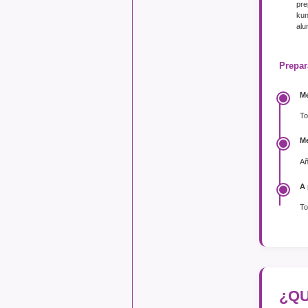
pre
kun
alu
Prepa
Me
To
Me
Añ
A 
To
¿QU