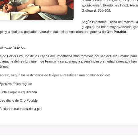
apohticaires". Brantôme (1991), Recu
Gallimard, 604-605.
Según Brantôme, Diana de Poitiers, la
guapa a una edad muy avanzada, gracia
ple y a distintos cuidados naturales del cutis, entre ellos una pócima de
Oro Potable
.
stimonio histórico
a de Poitiers es uno de los casos documentados más famosos del uso del Oro Potable para m
 amante del rey Enrique II de Francia y su apariencia juvenil incluso en edad avanzada han s
éricos.
ecreto, según los testimonios de la época, residía en una combinación de:
Ejercicio físico regular
Dieta simple y equilibrada
Uso diario de Oro Potable
Cuidados naturales de la piel