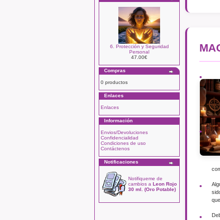
MAG
6. Protección y Seguridad
Personal
47.00€
Compras
0 productos
Enlaces
Enlaces
Información
Envios/Devoluciones
Confidencialidad
Condiciones de uso
Contáctenos
Notificaciones
com
Notifiqueme de
Alg
cambios a
Leon Rojo
30 ml. (Oro Potable)
sid
que
Deb