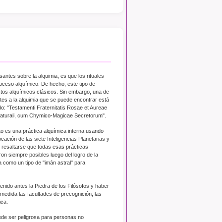
antes sobre la alquimia, es que los rituales
oceso alquímico. De hecho, este tipo de
tos alquímicos clásicos. Sin embargo, una de
tes a la alquimia que se puede encontrar está
do: "Testamenti Fraternitatis Rosae et Aureae
t Naturali, cum Chymico-Magicae Secretorum".
o es una práctica alquímica interna usando
cación de las siete Inteligencias Planetarias y
 resaltarse que todas esas prácticas
ron siempre posibles luego del logro de la
a como un tipo de "imán astral" para
nido antes la Piedra de los Filósofos y haber
medida las facultades de precognición, las
ica.
de ser peligrosa para personas no