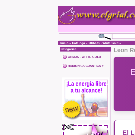
Inicio
»
Catálogo
»
ORMUS - White Gold
»
Leon Ro
Categorias
ORMUS - WHITE GOLD
»
RADIONICA CUANTICA
El 