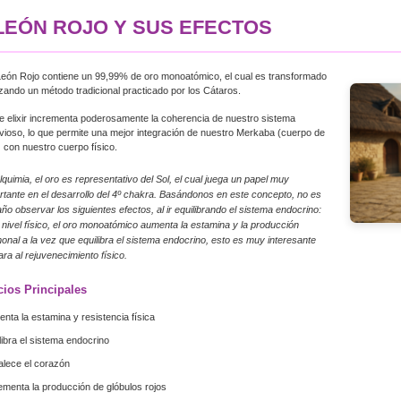
LEÓN ROJO Y SUS EFECTOS
León Rojo contiene un 99,99% de oro monoatómico, el cual es transformado
lizando un método tradicional practicado por los Cátaros.
e elixir incrementa poderosamente la coherencia de nuestro sistema
vioso, lo que permite una mejor integración de nuestro Merkaba (cuerpo de
) con nuestro cuerpo físico.
lquimia, el oro es representativo del Sol, el cual juega un papel muy
rtante en el desarrollo del 4º chakra. Basándonos en este concepto, no es
año observar los siguientes efectos, al ir equilibrando el sistema endocrino:
 nivel físico, el oro monoatómico aumenta la estamina y la producción
onal a la vez que equilibra el sistema endocrino, esto es muy interesante
ara al rejuvenecimiento físico.
cios Principales
nta la estamina y resistencia física
libra el sistema endocrino
alece el corazón
ementa la producción de glóbulos rojos