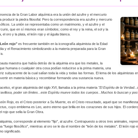
esencia de la Gran Labor alquímica era la unión del azufre y el mercurio
a producir la piedra filosofal. Pero la correspondencia era azufre y mercurio
osóficos. La unión se representaba como un matrimonio, y el azufre y el
curio, que en sí mismos eran símbolos; como el rey y la reina, el sol y la
a, el oro y la plata, el león rojo y el águila blanca.
"León rojo"
es frecuente también en la iconografía alquimista de la Edad
ia y el Renacimiento simbolizando a la materia preparada para la Gran
a.
pauta maestra que había detrás de la alquimia era que los metales, la
que humana o cualquier otra cosa podían reducirse a la prima materia, una
riz subyacente de la cual salían toda la vida y todas las formas. El lema de los alquimistas er
vertir en materia básica y recombinar formando una sustancia nueva.
acelso, el gran alquimista del siglo XVI, llamaba a la prima materia
"El Espíritu de la Verdad..
avillosa, poder sin límites...este Espíritu mueve todos los cuerpos...Muchos lo buscan y poc
León Rojo, es el Cristo posterior a Su Muerte, es el Cristo resucitado, aquel que se manifiesta
ictus, cuyo emblema es Leo, astro eterno que brilla en los corazones de sus hijos. El cordero 
el rojo que sella la Gran Obra.
alquimia, corresponde al elemento "fijo", al azufre. Contrapuesto a otros tres animales, repres
ma "fuego filosófico", mientras al oro se le da el nombre de "león de los metales". El león ro
imo significado.