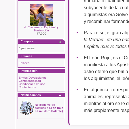
humana o cualquier ot
subyacente de la cual 
alquimistas era Solve 
y recombinar formand
4. Crecimiento Espiritual y
Iluminación
Paracelso, el gran alq
47.00€
la Verdad...de una nat
Compras
Espíritu mueve todos 
0 productos
Enlaces
El León Rojo, es el Cr
Enlaces
manifiesta a los Apóst
astro eterno que brill
Información
los alquimistas, el leó
Envios/Devoluciones
Confidencialidad
Condiciones de uso
Contáctenos
En alquimia, correspon
Notificaciones
animales, representa a 
mientras al oro se le 
Notifiqueme de
cambios a
Leon Rojo
más propiamente respo
30 ml. (Oro Potable)