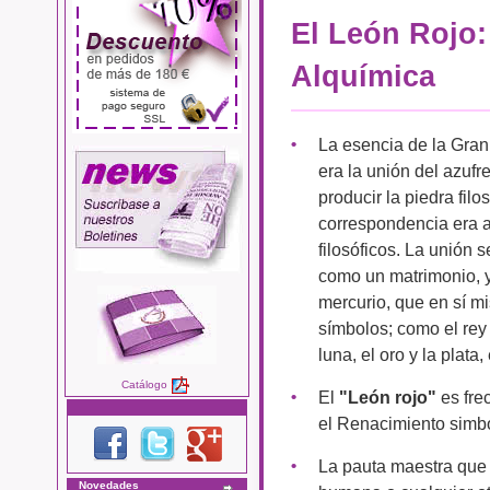
El León Rojo:
Alquímica
La esencia de la Gran
era la unión del azufr
producir la piedra filos
correspondencia era a
filosóficos. La unión 
como un matrimonio, y 
mercurio, que en sí m
símbolos; como el rey y
luna, el oro y la plata,
Catálogo
El
"León rojo"
es fre
el Renacimiento simbo
La pauta maestra que 
Novedades