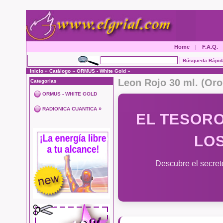
Home
|
F.A.Q.
Inicio
»
Catálogo
»
ORMUS - White Gold
»
Leon Rojo 30 ml. (Oro
Categorias
ORMUS - WHITE GOLD
»
RADIONICA CUANTICA
EL TESORO
LOS
Descubre el secret