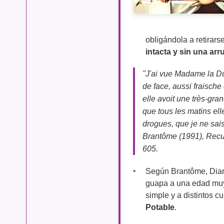
obligándola a retirar
intacta y sin una arr
"J'ai vue Madame la Du
de face, aussi fraische 
elle avoit une très-gra
que tous les matins ell
drogues, que je ne sai
Brantôme (1991), Recue
605.
Según Brantôme, Diana
guapa a una edad muy 
simple y a distintos c
Potable
.