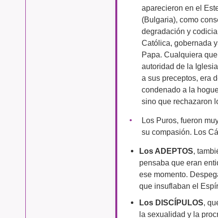
aparecieron en el Est
(Bulgaria), como cons
degradación y codicia 
Católica, gobernada y
Papa. Cualquiera que 
autoridad de la Iglesi
a sus preceptos, era 
condenado a la hoguer
sino que rechazaron l
Los Puros, fueron muy
su compasión. Los Cát
Los ADEPTOS
, tamb
pensaba que eran enti
ese momento. Despega
que insuflaban el Espír
Los DISCÍPULOS
, qu
la sexualidad y la pro