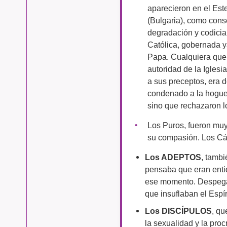
aparecieron en el Est
(Bulgaria), como cons
degradación y codicia 
Católica, gobernada y
Papa. Cualquiera que 
autoridad de la Iglesi
a sus preceptos, era 
condenado a la hoguer
sino que rechazaron l
Los Puros, fueron muy
su compasión. Los Cát
Los ADEPTOS
, tamb
pensaba que eran enti
ese momento. Despega
que insuflaban el Espír
Los DISCÍPULOS
, qu
la sexualidad y la pro