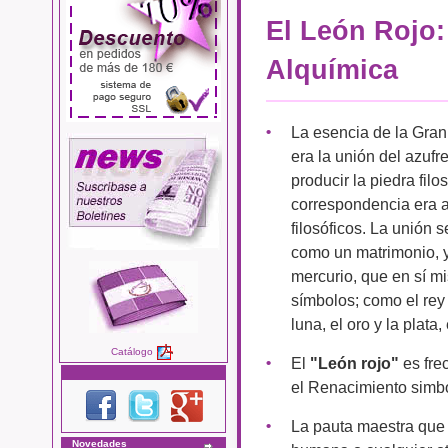
El León Rojo:
Alquímica
La esencia de la Gran
era la unión del azufr
producir la piedra filos
correspondencia era a
filosóficos. La unión 
como un matrimonio, y 
mercurio, que en sí m
símbolos; como el rey y
luna, el oro y la plata,
Catálogo
El
"León rojo"
es fre
el Renacimiento simbo
La pauta maestra que 
Novedades