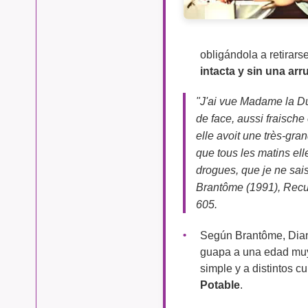
obligándola a retirar
intacta y sin una arr
"J'ai vue Madame la Du
de face, aussi fraische 
elle avoit une très-gra
que tous les matins ell
drogues, que je ne sai
Brantôme (1991), Recue
605.
Según Brantôme, Diana
guapa a una edad muy 
simple y a distintos c
Potable
.