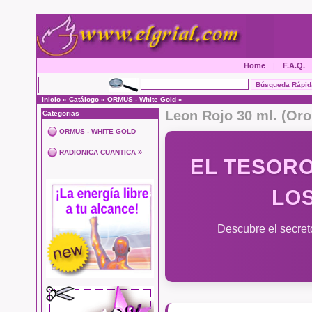
Home
|
F.A.Q.
Inicio
»
Catálogo
»
ORMUS - White Gold
»
Leon Rojo 30 ml. (Oro
Categorias
ORMUS - WHITE GOLD
»
RADIONICA CUANTICA
EL TESORO
LOS
Descubre el secret