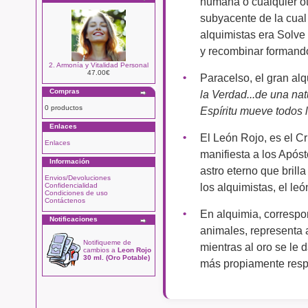
humana o cualquier ot
subyacente de la cual 
alquimistas era Solve 
y recombinar formand
2. Armonía y Vitalidad Personal
47.00€
Paracelso, el gran alq
Compras
la Verdad...de una nat
0 productos
Espíritu mueve todos 
Enlaces
El León Rojo, es el Cr
Enlaces
manifiesta a los Apóst
Información
astro eterno que brill
Envios/Devoluciones
los alquimistas, el leó
Confidencialidad
Condiciones de uso
Contáctenos
En alquimia, correspon
Notificaciones
animales, representa a 
Notifiqueme de
mientras al oro se le 
cambios a
Leon Rojo
30 ml. (Oro Potable)
más propiamente respo