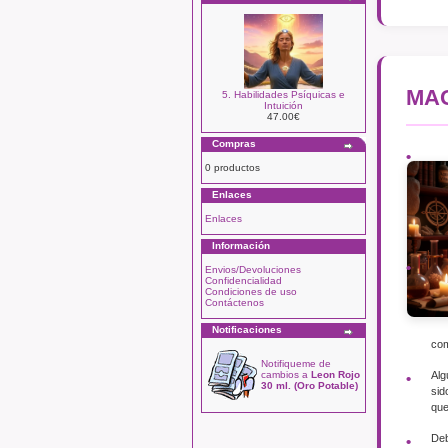
MAG
5. Habilidades Psíquicas e
Intuición
47.00€
Compras
0 productos
Enlaces
Enlaces
Información
Envios/Devoluciones
Confidencialidad
Condiciones de uso
Contáctenos
Notificaciones
com
Notifiqueme de
Alg
cambios a
Leon Rojo
30 ml. (Oro Potable)
sid
que
Deb