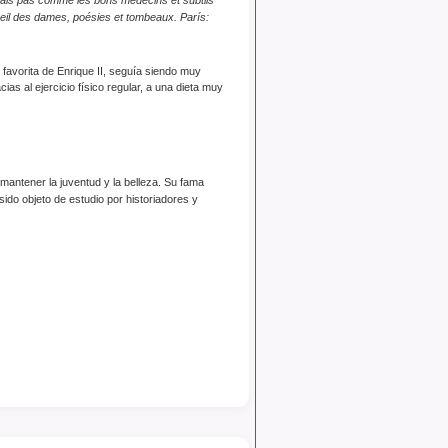
eil des dames, poésies et tombeaux. París:
 favorita de Enrique II, seguía siendo muy
s al ejercicio físico regular, a una dieta muy
antener la juventud y la belleza. Su fama
ido objeto de estudio por historiadores y