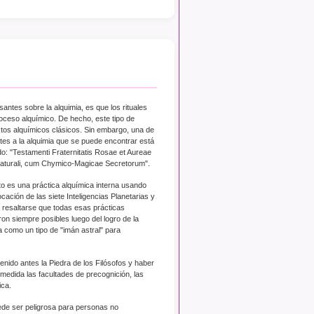
antes sobre la alquimia, es que los rituales
oceso alquímico. De hecho, este tipo de
tos alquímicos clásicos. Sin embargo, una de
tes a la alquimia que se puede encontrar está
do: "Testamenti Fraternitatis Rosae et Aureae
t Naturali, cum Chymico-Magicae Secretorum".
o es una práctica alquímica interna usando
cación de las siete Inteligencias Planetarias y
 resaltarse que todas esas prácticas
ron siempre posibles luego del logro de la
a como un tipo de "imán astral" para
nido antes la Piedra de los Filósofos y haber
medida las facultades de precognición, las
ica.
de ser peligrosa para personas no