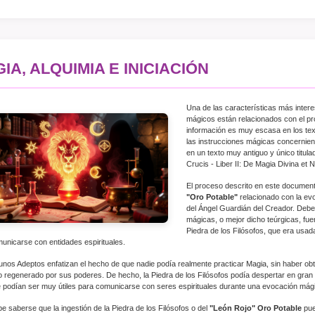
IA, ALQUIMIA E INICIACIÓN
Una de las características más interes
mágicos están relacionados con el pr
información es muy escasa en los tex
las instrucciones mágicas concernien
en un texto muy antiguo y único titula
Crucis - Liber II: De Magia Divina e
El proceso descrito en este document
"Oro Potable"
relacionado con la evo
del Ángel Guardián del Creador. Debe
mágicas, o mejor dicho teúrgicas, fue
Piedra de los Filósofos, que era usad
unicarse con entidades espirituales.
unos Adeptos enfatizan el hecho de que nadie podía realmente practicar Magia, sin haber obte
o regenerado por sus poderes. De hecho, la Piedra de los Filósofos podía despertar en gran 
 podían ser muy útiles para comunicarse con seres espirituales durante una evocación mág
e saberse que la ingestión de la Piedra de los Filósofos o del
"León Rojo" Oro Potable
pue