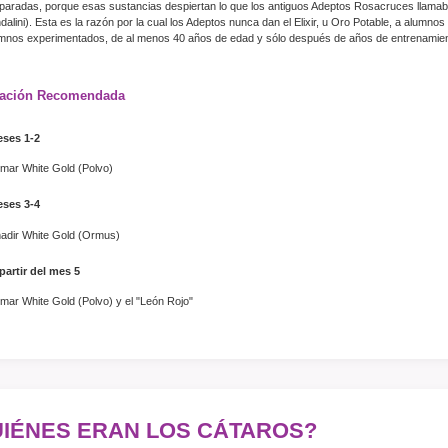
paradas, porque esas sustancias despiertan lo que los antiguos Adeptos Rosacruces llamaban
dalini). Esta es la razón por la cual los Adeptos nunca dan el Elixir, u Oro Potable, a alumno
mnos experimentados, de al menos 40 años de edad y sólo después de años de entrenamien
ración Recomendada
ses 1-2
mar White Gold (Polvo)
ses 3-4
adir White Gold (Ormus)
partir del mes 5
mar White Gold (Polvo) y el "León Rojo"
IÉNES ERAN LOS CÁTAROS?