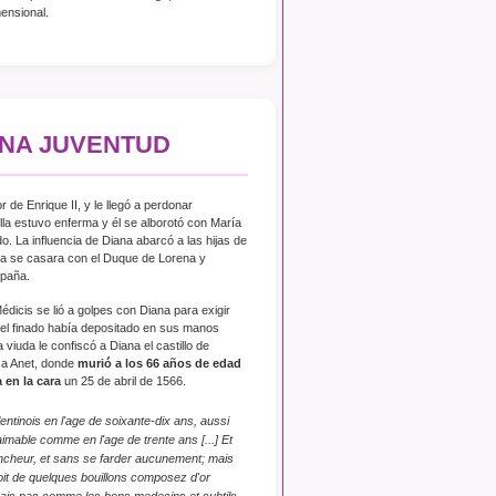
mensional.
RNA JUVENTUD
 de Enrique II, y le llegó a perdonar
la estuvo enferma y él se alborotó con María
do. La influencia de Diana abarcó a las hijas de
ia se casara con el Duque de Lorena y
spaña.
édicis se lió a golpes con Diana para exigir
e el finado había depositado en sus manos
 viuda le confiscó a Diana el castillo de
 a Anet, donde
murió a los 66 años de edad
 en la cara
un 25 de abril de 1566.
tinois en l'age de soixante-dix ans, aussi
aimable comme en l'age de trente ans [...] Et
lancheur, et sans se farder aucunement; mais
soit de quelques bouillons composez d'or
 sais pas comme les bons medecins et subtils