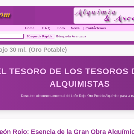
Home
|
F.A.Q.
|
Foro
|
News
|
Contáctenos
Búsqueda Avanzada
jo 30 ml. (Oro Potable)
EL TESORO DE LOS TESOROS 
ALQUIMISTAS
Descubre el secreto ancestral del León Rojo: Oro Potable Alquímico para la tr
León Rojo: Esencia de la Gran Obra Alquími