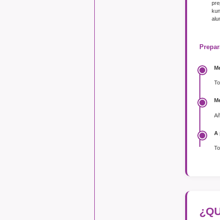
pre
kun
alu
Prepa
Me
To
Me
Añ
A 
To
¿QU