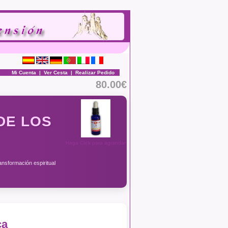
Mi Cuenta
|
Ver Cesta
|
Realizar Pedido
80.00€
DE LOS
Haga Click para agrandar
ansformación espiritual
ca