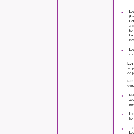
Los
(Bu
Cat
aut
her
tra
mat
Los
con
Los
se p
de p
Los
vege
Mie
abo
ree
Los
hom
Tam
Los