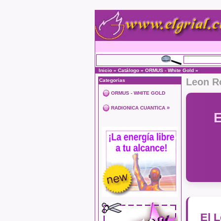
Inicio
»
Catálogo
»
ORMUS - White Gold
»
Leon Ro
Categorias
ORMUS - WHITE GOLD
»
RADIONICA CUANTICA
El 