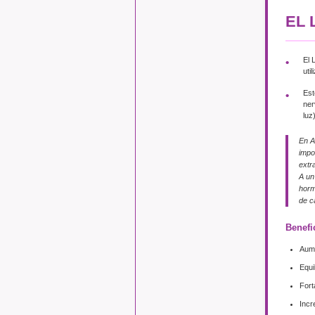
EL 
El 
uti
Est
ner
luz
En A
impo
extr
A un
horm
de c
Benefi
Aume
Equi
Fort
Incr