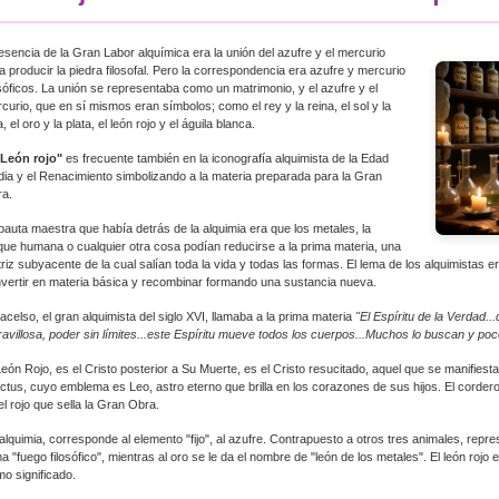
esencia de la Gran Labor alquímica era la unión del azufre y el mercurio
a producir la piedra filosofal. Pero la correspondencia era azufre y mercurio
osóficos. La unión se representaba como un matrimonio, y el azufre y el
curio, que en sí mismos eran símbolos; como el rey y la reina, el sol y la
a, el oro y la plata, el león rojo y el águila blanca.
"León rojo"
es frecuente también en la iconografía alquimista de la Edad
ia y el Renacimiento simbolizando a la materia preparada para la Gran
a.
pauta maestra que había detrás de la alquimia era que los metales, la
que humana o cualquier otra cosa podían reducirse a la prima materia, una
riz subyacente de la cual salían toda la vida y todas las formas. El lema de los alquimistas er
vertir en materia básica y recombinar formando una sustancia nueva.
acelso, el gran alquimista del siglo XVI, llamaba a la prima materia
"El Espíritu de la Verdad..
avillosa, poder sin límites...este Espíritu mueve todos los cuerpos...Muchos lo buscan y poc
León Rojo, es el Cristo posterior a Su Muerte, es el Cristo resucitado, aquel que se manifiesta
ictus, cuyo emblema es Leo, astro eterno que brilla en los corazones de sus hijos. El cordero 
el rojo que sella la Gran Obra.
alquimia, corresponde al elemento "fijo", al azufre. Contrapuesto a otros tres animales, repres
ma "fuego filosófico", mientras al oro se le da el nombre de "león de los metales". El león ro
imo significado.