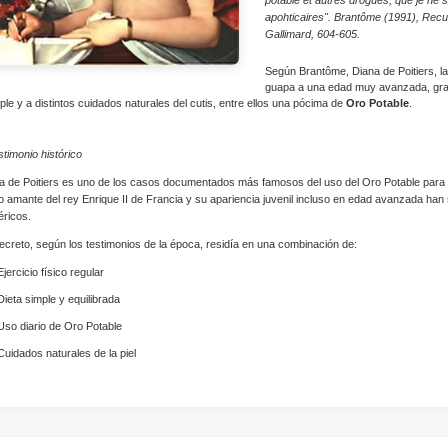
apohticaires". Brantôme (1991), Recu
Gallimard, 604-605.
Según Brantôme, Diana de Poitiers, la
guapa a una edad muy avanzada, gracia
ple y a distintos cuidados naturales del cutis, entre ellos una pócima de
Oro Potable
.
stimonio histórico
a de Poitiers es uno de los casos documentados más famosos del uso del Oro Potable para m
 amante del rey Enrique II de Francia y su apariencia juvenil incluso en edad avanzada han s
éricos.
ecreto, según los testimonios de la época, residía en una combinación de:
Ejercicio físico regular
Dieta simple y equilibrada
Uso diario de Oro Potable
Cuidados naturales de la piel