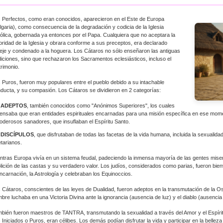
 Perfectos, como eran conocidos, aparecieron en el Este de Europa
lgaria), como consecuencia de la degradación y codicia de la Iglesia
ólica, gobernada ya entonces por el Papa. Cualquiera que no aceptara la
oridad de la Iglesia y obrara conforme a sus preceptos, era declarado
eje y condenado a la hoguera. Los Cátaros no sólo enseñaron las antiguas
diciones, sino que rechazaron los Sacramentos eclesiásticos, incluso el
rimonio.
 Puros, fueron muy populares entre el pueblo debido a su intachable
ducta, y su compasión. Los Cátaros se dividieron en 2 categorías:
 ADEPTOS
, también conocidos como "Anónimos Superiores", los cuales
ensaba que eran entidades espirituales encarnadas para una misión específica en ese mo
oderosos sanadores, que insuflaban el Espíritu Santo.
 DISCÍPULOS
, que disfrutaban de todas las facetas de la vida humana, incluida la sexualida
tarianos.
ntras Europa vivía en un sistema feudal, padeciendo la inmensa mayoría de las gentes mise
lición de las castas y su verdadero valor. Los judíos, considerados como parias, fueron bie
ncarnación, la Astrología y celebraban los Equinoccios.
 Cátaros, conscientes de las leyes de Dualidad, fueron adeptos en la transmutación de la Os
bre luchaba en una Victoria Divina ante la ignorancia (ausencia de luz) y el diablo (ausencia
bién fueron maestros de TANTRA, transmutando la sexualidad a través del Amor y el Espíritu
 Iniciados o Puros, eran célibes. Los demás podían disfrutar la vida y participar en la bellez