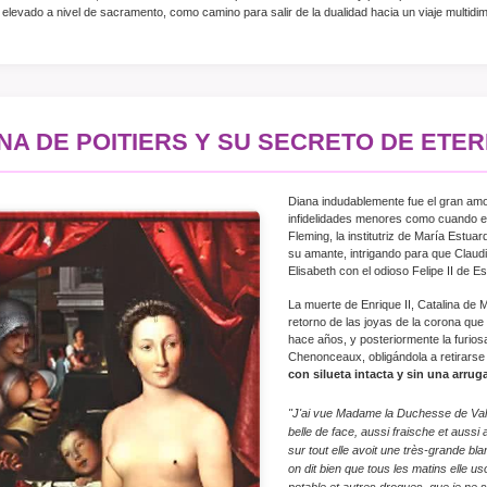
 elevado a nivel de sacramento, como camino para salir de la dualidad hacia un viaje multidi
NA DE POITIERS Y SU SECRETO DE ETE
Diana indudablemente fue el gran amor
infidelidades menores como cuando el
Fleming, la institutriz de María Estuar
su amante, intrigando para que Claud
Elisabeth con el odioso Felipe II de E
La muerte de Enrique II, Catalina de M
retorno de las joyas de la corona qu
hace años, y posteriormente la furiosa
Chenonceaux, obligándola a retirarse
con silueta intacta y sin una arruga
"J'ai vue Madame la Duchesse de Valen
belle de face, aussi fraische et aussi 
sur tout elle avoit une très-grande b
on dit bien que tous les matins elle u
potable et autres drogues, que je ne