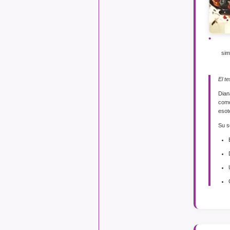
sim
El te
Dian
como
esot
Su s