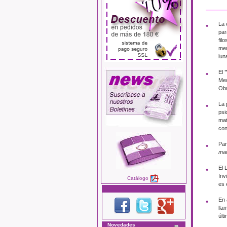
La 
par
fil
mer
lun
El
Med
Obr
La 
psi
mat
con
Par
mar
El 
Inv
Catálogo
es 
En 
lla
últ
Novedades