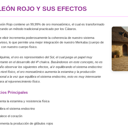
LEÓN ROJO Y SUS EFECTOS
León Rojo contiene un 99,99% de oro monoatómico, el cual es transformado
lizando un método tradicional practicado por los Cátaros.
e elixir incrementa poderosamente la coherencia de nuestro sistema
vioso, lo que permite una mejor integración de nuestro Merkaba (cuerpo de
) con nuestro cuerpo físico.
lquimia, el oro es representativo del Sol, el cual juega un papel muy
rtante en el desarrollo del 4º chakra. Basándonos en este concepto, no es
año observar los siguientes efectos, al ir equilibrando el sistema endocrino:
 nivel físico, el oro monoatómico aumenta la estamina y la producción
onal a la vez que equilibra el sistema endocrino, esto es muy interesante
ara al rejuvenecimiento físico.
cios Principales
nta la estamina y resistencia física
libra el sistema endocrino
alece el corazón
ementa la producción de glóbulos rojos