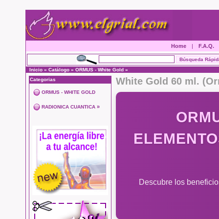
Home
|
F.A.Q.
Inicio
»
Catálogo
»
ORMUS - White Gold
»
White Gold 60 ml. (O
Categorias
ORMUS - WHITE GOLD
»
RADIONICA CUANTICA
ORMU
ELEMENTO
Descubre los beneficio