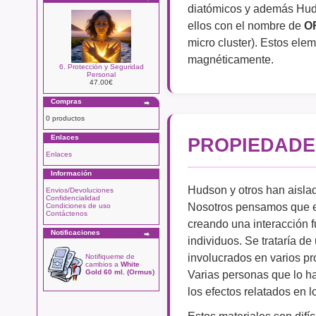
diatómicos y además Huds
ellos con el nombre de
O
micro cluster). Estos ele
magnéticamente.
6. Protección y Seguridad
Personal
47.00€
Compras
0 productos
Enlaces
PROPIEDADE
Enlaces
Información
Hudson y otros han aislad
Envios/Devoluciones
Confidencialidad
Nosotros pensamos que ell
Condiciones de uso
Contáctenos
creando una interacción fu
Notificaciones
individuos. Se trataría de
involucrados en varios pr
Notifiqueme de
cambios a
White
Varias personas que lo 
Gold 60 ml. (Ormus)
los efectos relatados en l
Estos materiales son difí