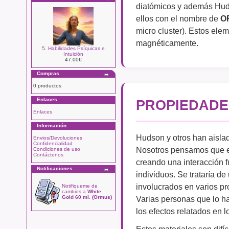
diatómicos y además Huds
ellos con el nombre de
O
micro cluster). Estos ele
magnéticamente.
5. Habilidades Psíquicas e
Intuición
47.00€
Compras
0 productos
Enlaces
PROPIEDADE
Enlaces
Información
Hudson y otros han aislad
Envios/Devoluciones
Confidencialidad
Nosotros pensamos que ell
Condiciones de uso
Contáctenos
creando una interacción fu
Notificaciones
individuos. Se trataría de
involucrados en varios pr
Notifiqueme de
cambios a
White
Varias personas que lo 
Gold 60 ml. (Ormus)
los efectos relatados en l
Estos materiales son difí