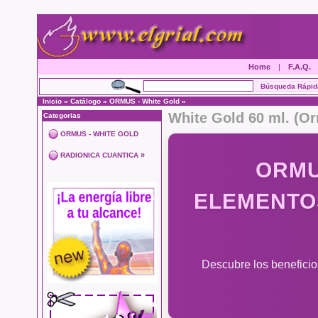
Home
|
F.A.Q.
Inicio
»
Catálogo
»
ORMUS - White Gold
»
White Gold 60 ml. (O
Categorias
ORMUS - WHITE GOLD
»
RADIONICA CUANTICA
ORMU
ELEMENTO
Descubre los beneficio