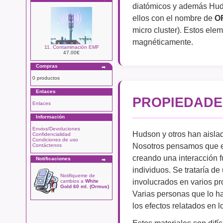
diatómicos y además Huds
ellos con el nombre de
O
micro cluster). Estos ele
magnéticamente.
11. Contaminación EMF
47.00€
Compras
0 productos
Enlaces
PROPIEDADE
Enlaces
Información
Envios/Devoluciones
Hudson y otros han aislad
Confidencialidad
Condiciones de uso
Nosotros pensamos que ell
Contáctenos
creando una interacción fu
Notificaciones
individuos. Se trataría de
Notifiqueme de
involucrados en varios pr
cambios a
White
Gold 60 ml. (Ormus)
Varias personas que lo 
los efectos relatados en l
Estos materiales son difí