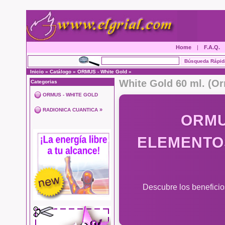
Home
|
F.A.Q.
Inicio
»
Catálogo
»
ORMUS - White Gold
»
White Gold 60 ml. (O
Categorias
ORMUS - WHITE GOLD
»
RADIONICA CUANTICA
ORMU
ELEMENTO
Descubre los beneficio