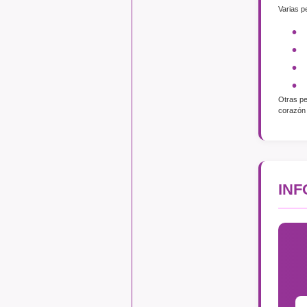
Varias p
Otras pe
corazón 
IN