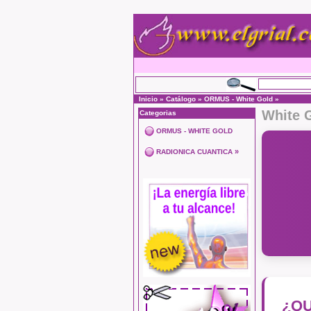
Inicio
»
Catálogo
»
ORMUS - White Gold
»
White 
Categorias
ORMUS - WHITE GOLD
»
RADIONICA CUANTICA
¿QU