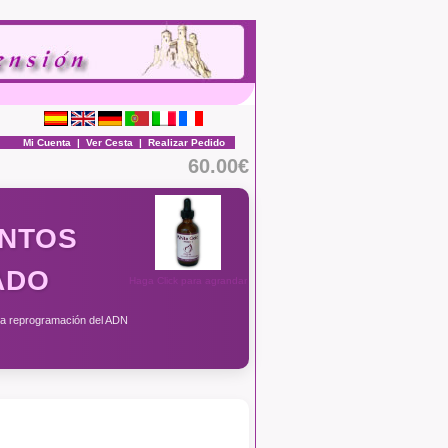
Mi Cuenta
|
Ver Cesta
|
Realizar Pedido
60.00€
ENTOS
ADO
Haga Click para agrandar
 la reprogramación del ADN