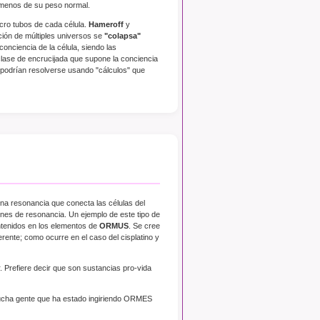
% menos de su peso normal.
cro tubos de cada célula.
Hameroff
y
ción de múltiples universos se
"colapsa"
onciencia de la célula, siendo las
clase de encrucijada que supone la conciencia
 podrían resolverse usando "cálculos" que
na resonancia que conecta las células del
es de resonancia. Un ejemplo de este tipo de
ontenidos en los elementos de
ORMUS
. Se cree
erente; como ocurre en el caso del cisplatino y
Prefiere decir que son sustancias pro-vida
mucha gente que ha estado ingiriendo ORMES