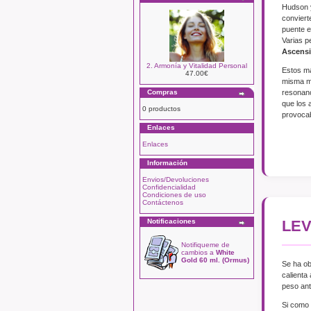
Hudson y
conviert
puente e
Varias p
Ascensi
2. Armonía y Vitalidad Personal
Estos ma
47.00€
misma ma
resonanc
Compras
que los 
0 productos
provocab
Enlaces
Enlaces
Información
Envios/Devoluciones
Confidencialidad
Condiciones de uso
Contáctenos
LEV
Notificaciones
Notifiqueme de
cambios a
White
Gold 60 ml. (Ormus)
Se ha o
calienta
peso ant
Si como 