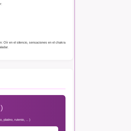
r:
n: Oír en el silencio, sensaciones en el chakra
ladar.
)
platino, rutenio, ... )