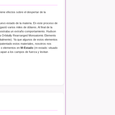
Tiene efectos sobre el despertar de la
evo estado de la materia. En este proceso de
astó varios miles de dólares. Al final de la
 mostraba un extraño comportamiento. Hudson
ra Orbitally Rearranged Monoatomic Elements
almente). Ya que algunos de estos elementos
atentado estos materiales, nosotros nos
o elementos en
M-Estado
(m-estado: situado
scapan a los campos de fuerza y levitan