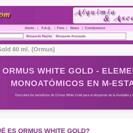
Home
|
F.A.Q.
|
Foro
|
News
|
Contáctenos
Búsqueda Avanzada
Gold 60 ml. (Ormus)
ORMUS WHITE GOLD - ELEM
MONOATÓMICOS EN M-EST
Descubre los beneficios de Ormus White Gold para el despertar de la Kundalini y
É ES ORMUS WHITE GOLD?