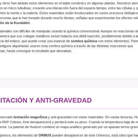
 otros han aislado estos elementos en el tejido cerebral y en algunas plantas. Nosotros pen
en en micro tubulinas; creando una interacción fuera del espacio-tiempo, entre las células y qu
ntre la mente y la materia. Estos materiales están involucrados en varios procesos biológicos
ersonas que lo han tomado durante mucho tiempo, señalan que experimentan los efectos rela
ón de la Kundalini
.
teriales son difíciles de manipular usando la química convencional. Aunque no reaccionan de
nera que sus colegas metálicos existe todavía una débil reacción, posiblemente debido a l
ia del enlace, que puede crear una especie de
sombra química
con estos elementos. Pare
antiguos alquimistas usaron esta sombra química a través de las distintas reacciones que
an, hasta conseguir el resultado que deseaban.
ITACIÓN Y ANTI-GRAVEDAD
bservado
levitación magnética
y anti-gravedad con estos materiales. En varias lecturas; H
 a 850º Celsius; éste desaparecerá y perderá todo su peso. Cuando la temperatura baja de 
erior. La patente de Hudson contiene un mapa analítico generado por un aparato termo-gravim
parece, los elementos de
ORMUS
pueden desaparecer de este Universo, está claro que han d