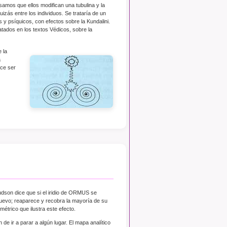
samos que ellos modifican una tubulina y la
izás entre los individuos. Se trataría de un
 y psíquicos, con efectos sobre la Kundalini.
tados en los textos Védicos, sobre la
 la
a
ce ser
udson dice que si el iridio de ORMUS se
nuevo; reaparece y recobra la mayoría de su
étrico que ilustra este efecto.
e ir a parar a algún lugar. El mapa analítico