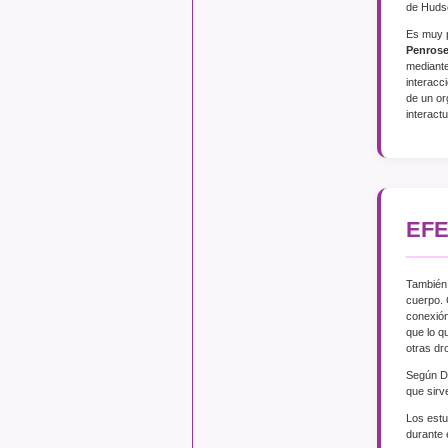
de Hudso
Es muy 
Penros
mediante
interacc
de un or
interact
EF
También 
cuerpo. 
conexión
que lo q
otras dr
Según Da
que sirv
Los estu
durante 