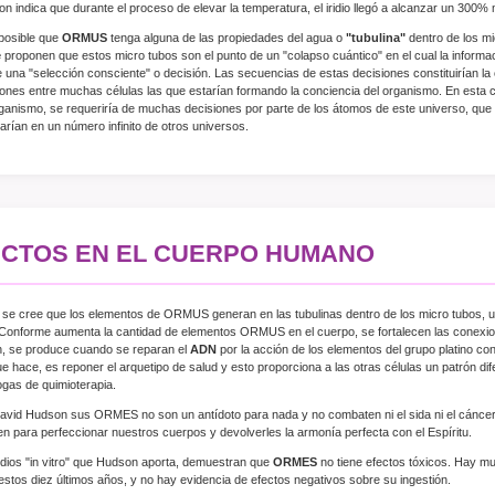
n indica que durante el proceso de elevar la temperatura, el iridio llegó a alcanzar un 300
posible que
ORMUS
tenga alguna de las propiedades del agua o
"tubulina"
dentro de los mi
e
proponen que estos micro tubos son el punto de un "colapso cuántico" en el cual la informa
 una "selección consciente" o decisión. Las secuencias de estas decisiones constituirían la c
iones entre muchas células las que estarían formando la conciencia del organismo. En esta 
ganismo, se requeriría de muchas decisiones por parte de los átomos de este universo, que
uarían en un número infinito de otros universos.
ECTOS EN EL CUERPO HUMANO
se cree que los elementos de ORMUS generan en las tubulinas dentro de los micro tubos, u
Conforme aumenta la cantidad de elementos ORMUS en el cuerpo, se fortalecen las conexion
, se produce cuando se reparan el
ADN
por la acción de los elementos del grupo platino c
ue hace, es reponer el arquetipo de salud y esto proporciona a las otras células un patrón dif
ogas de quimioterapia.
vid Hudson sus ORMES no son un antídoto para nada y no combaten ni el sida ni el cáncer. 
en para perfeccionar nuestros cuerpos y devolverles la armonía perfecta con el Espíritu.
dios "in vitro" que Hudson aporta, demuestran que
ORMES
no tiene efectos tóxicos. Hay 
estos diez últimos años, y no hay evidencia de efectos negativos sobre su ingestión.