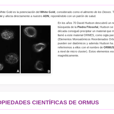
ite Gold es la potenciación del
White Gold
, considerado como el
alimento de los Dioses
. 
ni
y afecta directamente a nuestro
ADN
, reponiéndolo con un patrón de salud.
En los años 70 David Hudson descubrió un nu
búsqueda de la
Piedra Filosofal
, Hudson se g
década consiguió precipitar un material que
llamó a este material ORMES, como sigla pa
(Elementos Monoatómicos Reordenados Orbit
pueden ser diatómicos y además Hudson ha p
referiremos a ellos con el nombre de
ORMUS
a nivel de micro cluster). Estos elementos e
magnéticamente.
PIEDADES CIENTÍFICAS DE ORMUS