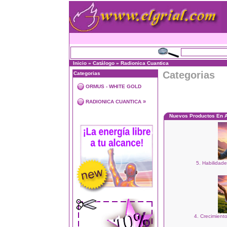
Inicio
»
Catálogo
»
Radionica Cuantica
Categorias
Categorias
ORMUS - WHITE GOLD
»
RADIONICA CUANTICA
Nuevos Productos En 
5. Habilidade
4. Crecimiento