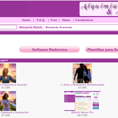
Home
|
F.A.Q.
|
Foro
|
News
|
Contáctenos
Búsqueda Avanzada
Software Radionica
Plantillas para S
August
s Psíquicas e Intuición
1. Amor y Relaciones Sentimentales
47.00€
47.00€
 Espiritual y Iluminación
BioInfo Nexus Pro
47.00€
397.00€