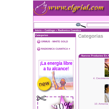
Inicio
»
Catálogo
»
Radionica Cuantica
Categorias
Categorias
ORMUS - WHITE GOLD
»
RADIONICA CUANTICA
Nuevos Productos En 
4. Crecimiento
10. Armonía 