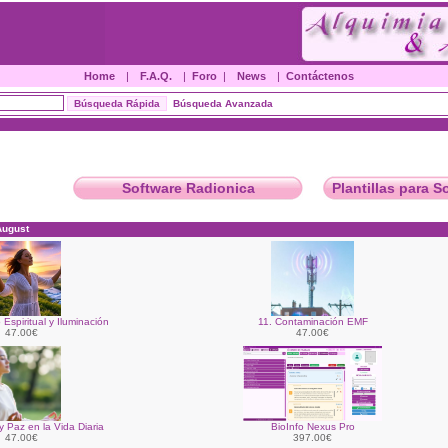
Home
|
F.A.Q.
|
Foro
|
News
|
Contáctenos
Búsqueda Avanzada
Software Radionica
Plantillas para S
August
 Espiritual y Iluminación
11. Contaminación EMF
47.00€
47.00€
y Paz en la Vida Diaria
BioInfo Nexus Pro
47.00€
397.00€