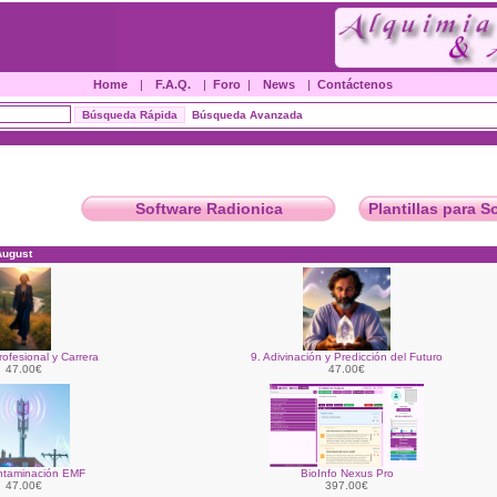
Home
|
F.A.Q.
|
Foro
|
News
|
Contáctenos
Búsqueda Avanzada
Software Radionica
Plantillas para S
August
rofesional y Carrera
9. Adivinación y Predicción del Futuro
47.00€
47.00€
ntaminación EMF
BioInfo Nexus Pro
47.00€
397.00€