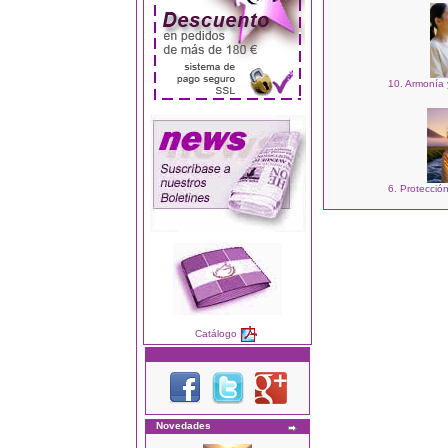
10. Armonía 
6. Protecció
Catálogo
Novedades