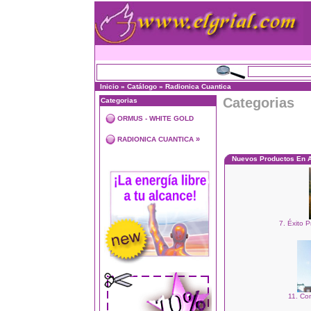
Inicio
»
Catálogo
»
Radionica Cuantica
Categorias
Categorias
ORMUS - WHITE GOLD
»
RADIONICA CUANTICA
Nuevos Productos En 
7. Éxito P
11. Co