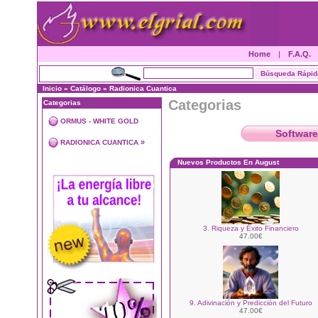
Home
|
F.A.Q.
Inicio
»
Catálogo
»
Radionica Cuantica
Categorias
Categorias
ORMUS - WHITE GOLD
Software
»
RADIONICA CUANTICA
Nuevos Productos En August
3. Riqueza y Éxito Financiero
47.00€
9. Adivinación y Predicción del Futuro
47.00€