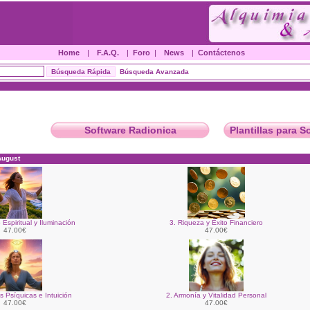
Home
|
F.A.Q.
|
Foro
|
News
|
Contáctenos
Búsqueda Avanzada
Software Radionica
Plantillas para S
August
 Espiritual y Iluminación
3. Riqueza y Éxito Financiero
47.00€
47.00€
s Psíquicas e Intuición
2. Armonía y Vitalidad Personal
47.00€
47.00€