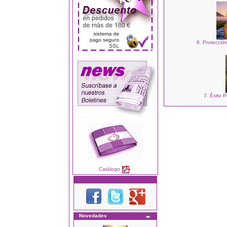
6. Protecció
7. Éxito P
Catálogo
Novedades