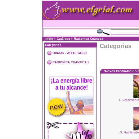
Inicio
»
Catálogo
»
Radionica Cuantica
Categorias
Categorias
ORMUS - WHITE GOLD
»
RADIONICA CUANTICA
Nuevos Productos En 
4. Crecimiento
5. Habilidade