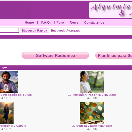
Home
|
F.A.Q.
|
Foro
|
News
|
Contáctenos
Búsqueda Avanzada
Software Radionica
Plantillas para S
August
 y Predicción del Futuro
10. Armonía y Paz en la Vida Diaria
47.00€
47.00€
rofesional y Carrera
3. Riqueza y Éxito Financiero
47.00€
47.00€