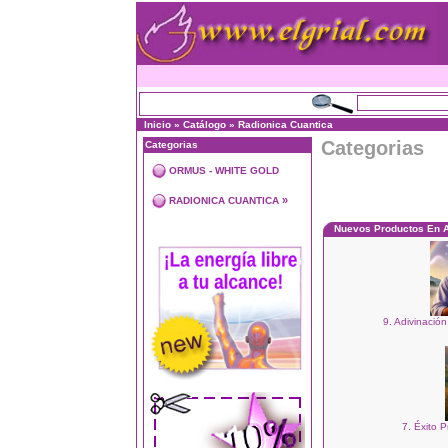
Inicio
»
Catálogo
»
Radionica Cuantica
Categorias
Categorias
ORMUS - WHITE GOLD
»
RADIONICA CUANTICA
Nuevos Productos En 
9. Adivinación
7. Éxito P