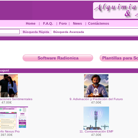
Home
|
F.A.Q.
|
Foro
|
News
|
Contáctenos
Búsqueda Avanzada
Software Radionica
Plantillas para S
August
laciones Sentimentales
9. Adivinación y Predicción del Futuro
47.00€
47.00€
nfo Nexus Pro
11. Contaminación EMF
397.00€
47.00€