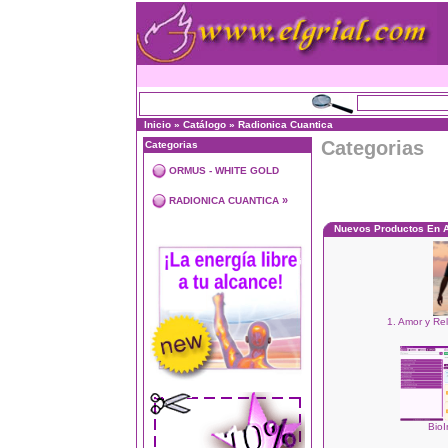
Inicio
»
Catálogo
»
Radionica Cuantica
Categorias
Categorias
ORMUS - WHITE GOLD
»
RADIONICA CUANTICA
Nuevos Productos En 
1. Amor y Re
BioI