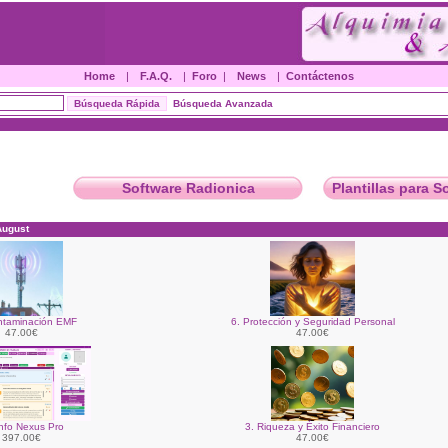
Home
|
F.A.Q.
|
Foro
|
News
|
Contáctenos
Búsqueda Avanzada
Software Radionica
Plantillas para S
August
ntaminación EMF
6. Protección y Seguridad Personal
47.00€
47.00€
nfo Nexus Pro
3. Riqueza y Éxito Financiero
397.00€
47.00€