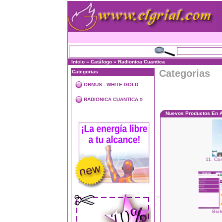
Inicio
»
Catálogo
»
Radionica Cuantica
Categorias
Categorias
ORMUS - WHITE GOLD
»
RADIONICA CUANTICA
Nuevos Productos En 
11. Co
BioI