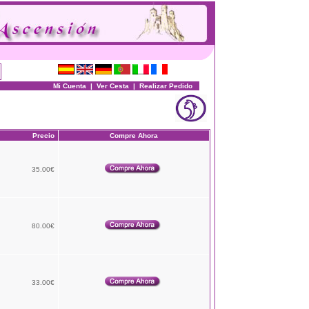
Mi Cuenta
|
Ver Cesta
|
Realizar Pedido
Precio
Compre Ahora
35.00€
80.00€
33.00€