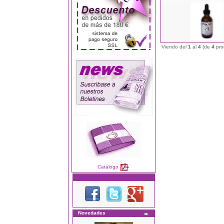
Viendo del
1
al
4
(de
4
pro
Catálogo
Novedades