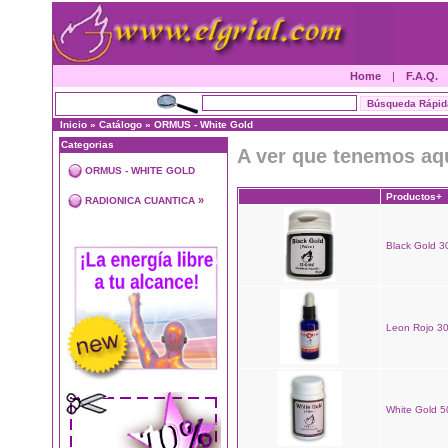
Home
|
F.A.Q.
Inicio
»
Catálogo
»
ORMUS - White Gold
Categorias
A ver que tenemos aq
ORMUS - WHITE GOLD
Productos+
»
RADIONICA CUANTICA
Black Gold 30
Leon Rojo 30
White Gold 50