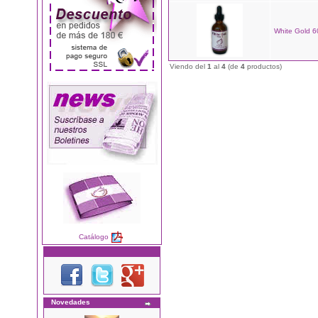
White Gold 6
Viendo del
1
al
4
(de
4
productos)
Catálogo
Novedades