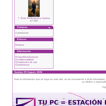
7. Éxito Profesional y Carrera
47.00€
Compras
0 productos
Enlaces
Enlaces
Información
Envios/Devoluciones
Confidencialidad
Condiciones de uso
Contáctenos
Sunday 09 August, 2026
Toda la información que se haya en este site, se da únicamente a título informativo
su médico o especialis
Cop