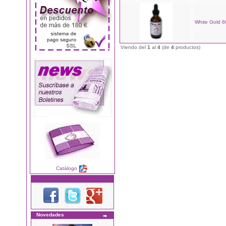
White Gold 6
Viendo del
1
al
4
(de
4
productos)
Catálogo
Novedades