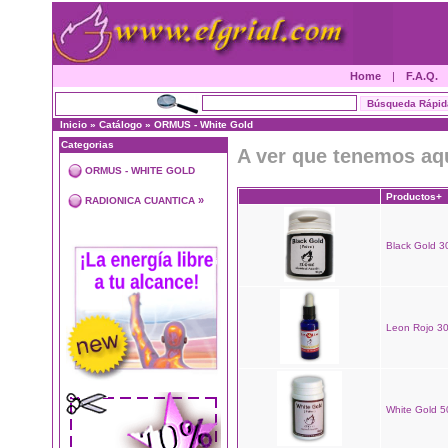
Home
|
F.A.Q.
Inicio
»
Catálogo
»
ORMUS - White Gold
Categorias
A ver que tenemos aq
ORMUS - WHITE GOLD
Productos+
»
RADIONICA CUANTICA
Black Gold 30
Leon Rojo 30
White Gold 50