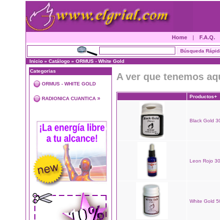
Home
|
F.A.Q.
Inicio
»
Catálogo
»
ORMUS - White Gold
Categorias
A ver que tenemos aq
ORMUS - WHITE GOLD
Productos+
»
RADIONICA CUANTICA
Black Gold 30
Leon Rojo 30
White Gold 50