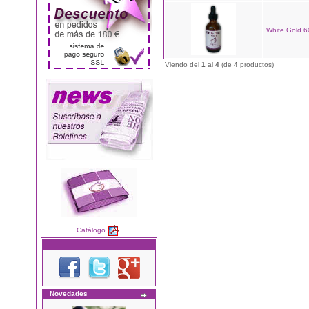
White Gold 6
Viendo del
1
al
4
(de
4
productos)
Catálogo
Novedades