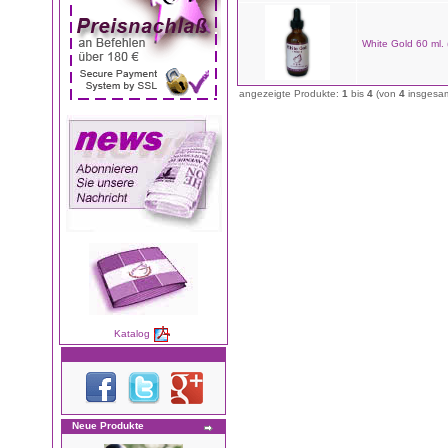
White Gold 60 ml.
angezeigte Produkte:
1
bis
4
(von
4
insgesam
Katalog
Neue Produkte