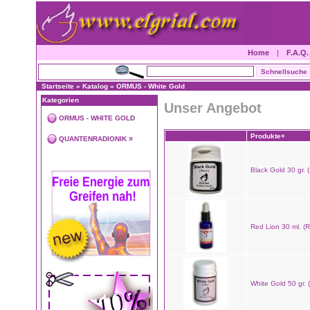
Home
|
F.A.Q.
Startseite
»
Katalog
»
ORMUS - White Gold
Kategorien
Unser Angebot
ORMUS - WHITE GOLD
Produkte+
»
QUANTENRADIONIK
Black Gold 30 gr. 
Red Lion 30 ml. (
White Gold 50 gr. 