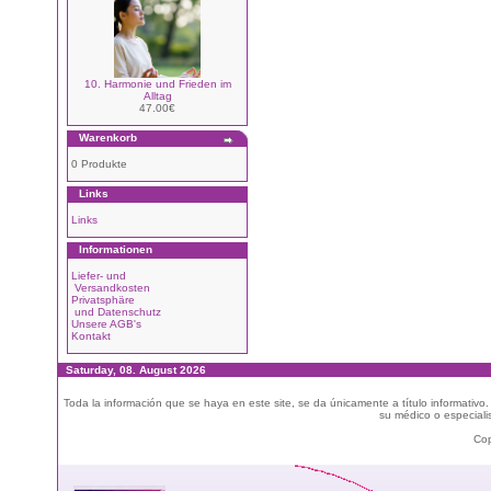
10. Harmonie und Frieden im
Alltag
47.00€
Warenkorb
0 Produkte
Links
Links
Informationen
Liefer- und
Versandkosten
Privatsphäre
und Datenschutz
Unsere AGB's
Kontakt
Saturday, 08. August 2026
Toda la información que se haya en este site, se da únicamente a título informativo
su médico o especialis
Cop