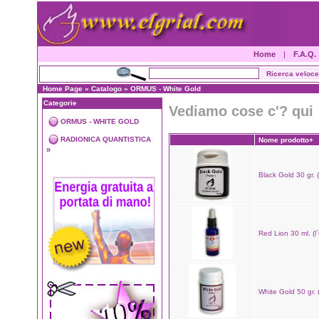
Home
|
F.A.Q.
Home Page
»
Catalogo
»
ORMUS - White Gold
Categorie
Vediamo cose c'? qui
ORMUS - WHITE GOLD
RADIONICA QUANTISTICA
Nome prodotto+
»
Black Gold 30 gr. 
Red Lion 30 ml. (l´
White Gold 50 gr. 