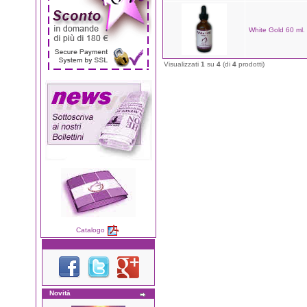
White Gold 60 ml.
Visualizzati
1
su
4
(di
4
prodotti)
Catalogo
Novità