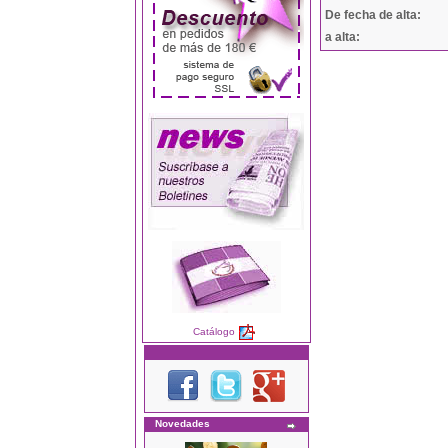
De fecha de alta:
a alta:
Catálogo
Novedades