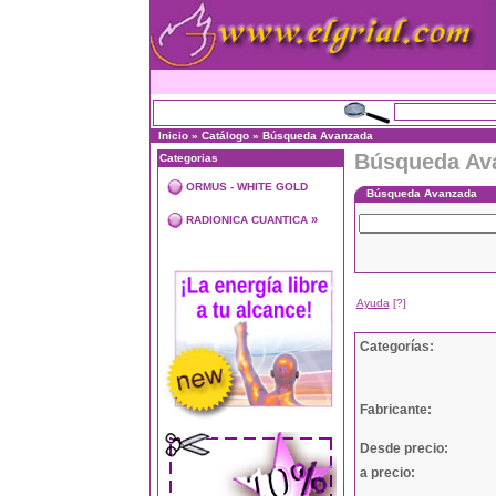
Inicio
»
Catálogo
»
Búsqueda Avanzada
Búsqueda Av
Categorias
ORMUS - WHITE GOLD
Búsqueda Avanzada
»
RADIONICA CUANTICA
Ayuda
[?]
Categorías:
Fabricante:
Desde precio:
a precio: