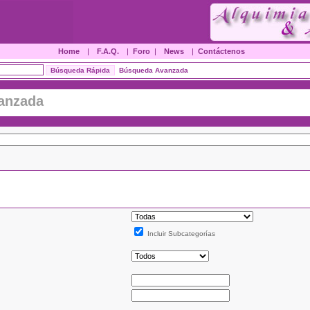
Home
|
F.A.Q.
|
Foro
|
News
|
Contáctenos
Búsqueda Avanzada
anzada
Incluir Subcategorías