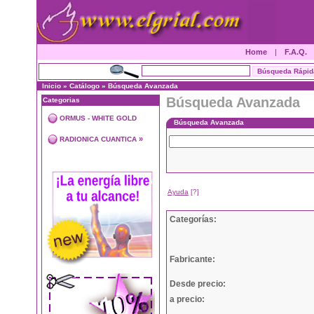
Home
|
F.A.Q.
Inicio
»
Catálogo
»
Búsqueda Avanzada
Búsqueda Avanzada
Categorias
ORMUS - WHITE GOLD
Búsqueda Avanzada
»
RADIONICA CUANTICA
Ayuda
[?]
Categorías:
Fabricante:
Desde precio:
a precio: