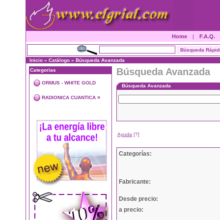
Home
|
F.A.Q.
Inicio
»
Catálogo
»
Búsqueda Avanzada
Búsqueda Avanzada
Categorias
ORMUS - WHITE GOLD
Búsqueda Avanzada
»
RADIONICA CUANTICA
Ayuda
[?]
Categorías:
Fabricante:
Desde precio:
a precio: