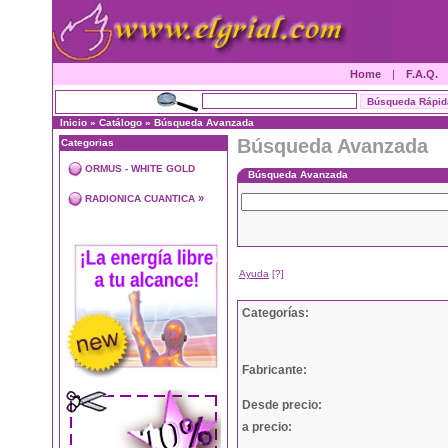
Home
|
F.A.Q.
Inicio
»
Catálogo
»
Búsqueda Avanzada
Búsqueda Avanzada
Categorias
ORMUS - WHITE GOLD
Búsqueda Avanzada
»
RADIONICA CUANTICA
Ayuda
[?]
Categorías:
Fabricante:
Desde precio:
a precio: