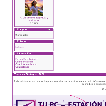
4. Crecimiento Espiritual y
Iluminación
47.00€
Compras
0 productos
Enlaces
Enlaces
Información
Envios/Devoluciones
Confidencialidad
Condiciones de uso
Contáctenos
Thursday 06 August, 2026
Toda la información que se haya en este site, se da únicamente a título informativo
su médico o especialis
Cop