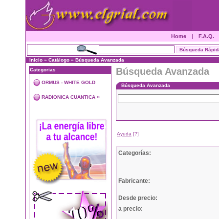
Home
|
F.A.Q.
Inicio
»
Catálogo
»
Búsqueda Avanzada
Búsqueda Avanzada
Categorias
ORMUS - WHITE GOLD
Búsqueda Avanzada
»
RADIONICA CUANTICA
Ayuda
[?]
Categorías:
Fabricante:
Desde precio:
a precio: