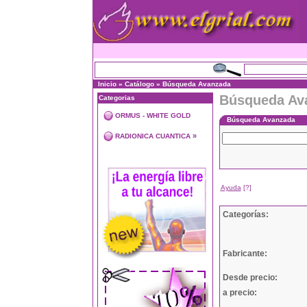
Inicio
»
Catálogo
»
Búsqueda Avanzada
Búsqueda Av
Categorias
ORMUS - WHITE GOLD
Búsqueda Avanzada
»
RADIONICA CUANTICA
Ayuda
[?]
Categorías:
Fabricante:
Desde precio:
a precio: