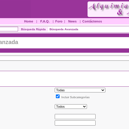
Home
|
F.A.Q.
|
Foro
|
News
|
Contáctenos
Búsqueda Avanzada
anzada
Incluir Subcategorías