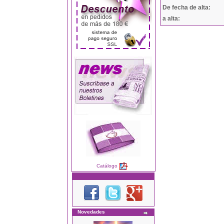
De fecha de alta:
a alta:
Catálogo
Novedades