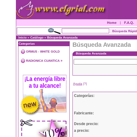
Home
|
F.A.Q.
Inicio
»
Catálogo
»
Búsqueda Avanzada
Búsqueda Avanzada
Categorias
ORMUS - WHITE GOLD
Búsqueda Avanzada
»
RADIONICA CUANTICA
Ayuda
[?]
Categorías:
Fabricante:
Desde precio:
a precio: