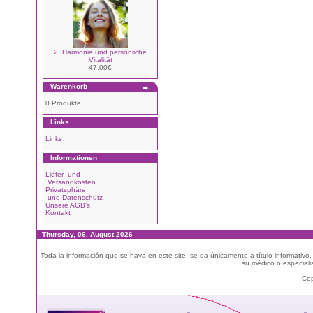
2. Harmonie und persönliche
Vitalität
47.00€
Warenkorb
0 Produkte
Links
Links
Informationen
Liefer- und
Versandkosten
Privatsphäre
und Datenschutz
Unsere AGB's
Kontakt
Thursday, 06. August 2026
Toda la información que se haya en este site, se da únicamente a título informativo
su médico o especialis
Cop