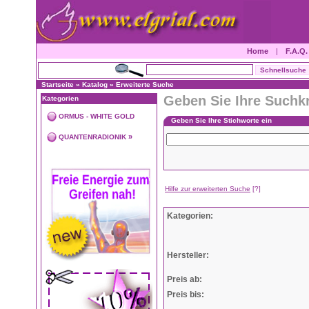
Home
|
F.A.Q.
Startseite
»
Katalog
»
Erweiterte Suche
Geben Sie Ihre Suchkr
Kategorien
ORMUS - WHITE GOLD
Geben Sie Ihre Stichworte ein
»
QUANTENRADIONIK
Hilfe zur erweiterten Suche
[?]
Kategorien:
Hersteller:
Preis ab:
Preis bis: