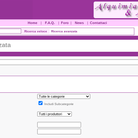
Home
|
F.A.Q.
|
Foro
|
News
|
Contattaci
Ricerca avanzata
zata
Includi Subcategorie