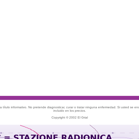
 título informativo. No pretende diagnosticar, curar o tratar ninguna enfermedad. Si usted se e
incluido en los precios.
Copyright © 2002 El Grial