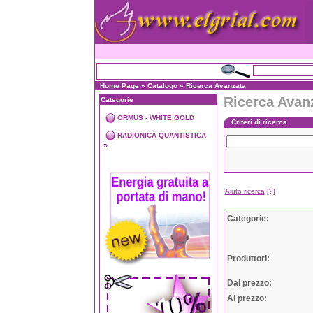
Home Page
»
Catalogo
»
Ricerca Avanzata
Ricerca Avan
Categorie
ORMUS - WHITE GOLD
Criteri di ricerca
RADIONICA QUANTISTICA
»
Aiuto ricerca
[?]
Categorie:
Produttori:
Dal prezzo:
Al prezzo: