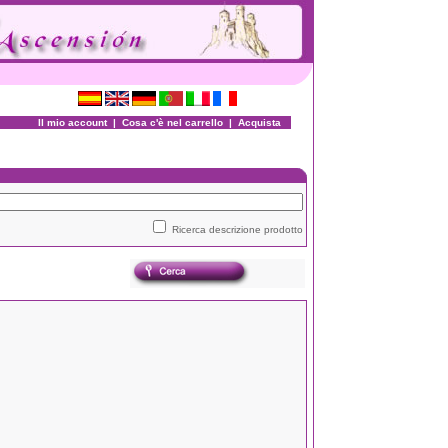
Il mio account
|
Cosa c'è nel carrello
|
Acquista
Ricerca descrizione prodotto