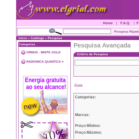
Home
|
F.A.Q.
|
F
Inicio
»
Catálogo
»
Pesquisa
Pesquisa Avançada
Categorias
ORMUS - WHITE GOLD
Critério de Pesquisa
»
RADIONICA QUANTICA
Ajuda
Categorias:
Marcas:
Preço Mínimo:
Preço Máximo: