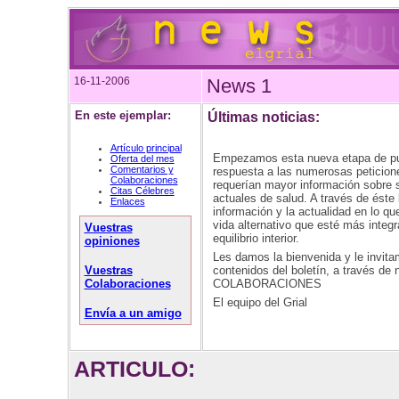
16-11-2006
News 1
En este ejemplar:
Últimas noticias:
Artículo principal
Empezamos esta nueva etapa de publ
Oferta del mes
Comentarios y
respuesta a las numerosas peticione
Colaboraciones
requerían mayor información sobre 
Citas Célebres
actuales de salud. A través de éste 
Enlaces
información y la actualidad en lo que
vida alternativo que esté más integ
Vuestras
equilibrio interior.
opiniones
Les damos la bienvenida y le invita
contenidos del boletín, a través 
Vuestras
COLABORACIONES
Colaboraciones
El equipo del Grial
Envía a un amigo
ARTICULO: