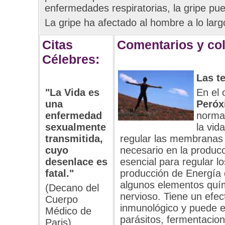
enfermedades respiratorias, la gripe pued
La gripe ha afectado al hombre a lo largo
Citas
Comentarios y co
Célebres:
Las t
"La Vida es
En el 
una
Peróx
enfermedad
normal
sexualmente
la vid
transmitida,
regular las membranas 
cuyo
necesario en la produc
desenlace es
esencial para regular l
fatal."
producción de Energía d
algunos elementos quím
(Decano del
nervioso. Tiene un efec
Cuerpo
inmunológico y puede el
Médico de
parásitos, fermentacio
Paris)