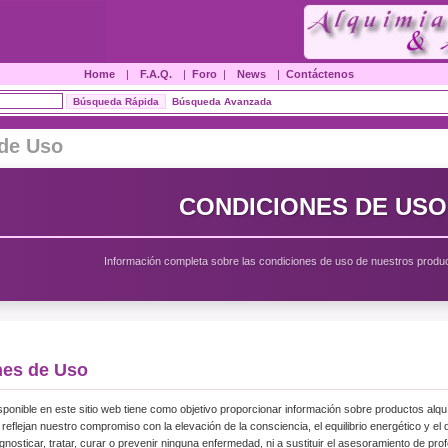
Home
|
F.A.Q.
|
Foro
|
News
|
Contáctenos
Búsqueda Avanzada
de Uso
CONDICIONES DE USO
Información completa sobre las condiciones de uso de nuestros produc
nes de Uso
sponible en este sitio web tiene como objetivo proporcionar información sobre productos alqu
reflejan nuestro compromiso con la elevación de la consciencia, el equilibrio energético y el 
agnosticar, tratar, curar o prevenir ninguna enfermedad, ni a sustituir el asesoramiento de pr