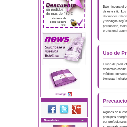
Bajo ninguna circ
de este sitio. Lo
decisiones relaci
y fidedigna según
personales, malen
profesional asum
Uso de Pr
El uso de produc
desarrollo espiri
médicos convencio
bienestar holístic
Catálogo
Precaucio
Algunos de nuest
principios energ
Novedades
por profesionales
su naturaleza ene