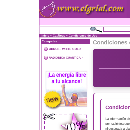
Inicio
»
Catálogo
»
Condiciones de Uso
Condiciones 
Categorias
ORMUS - WHITE GOLD
»
RADIONICA CUANTICA
Condicio
La información di
por radiónica que 
ni destinada a di