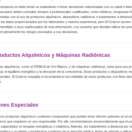
unstancia se debe iniciar un tratamiento o tomar decisiones relacionadas con su salud o bie
s usuarios deben consultar siempre a profesionales cualificados, como médicos, terapeutas ho
onadas con el uso de productos alquímicos, dispositivos radiónicos o tratamientos a distanc
 los datos proporcionados por los fabricantes y nuestra experiencia, pero El Grial no asume
tendidos o usos inadecuados de esta información. Los usuarios que decidan utilizar los pro
en plenamente los riesgos asociados a sus decisiones.
oductos Alquímicos y Máquinas Radiónicas
tos alquímicos, como el ORMUS de Oro Blanco, y de máquinas radiónicas, tanto para uso pro
tual, el equilibrio energético y la elevación de la consciencia. Estos productos y dispositivos
nales. El Grial no respalda ni recomienda el uso indebido de estos productos con fines dis
o.
nes Especiales
ros productos alquímicos contienen compuestos que pueden tener efectos potentes en el or
éticos que requieren un uso responsable. Por ello, recomendamos encarecidamente que el us
 capacitados en terapias energéticas o radiónica. Además, los tratamientos a distancia por 
rgética y no deben considerarse sustitutos de la atención médica. Antes de adquirir o utilizar