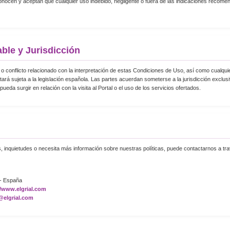
nocen y aceptan que cualquier uso indebido, negligente o fuera de las indicaciones recomen
able y Jurisdicción
 o conflicto relacionado con la interpretación de estas Condiciones de Uso, así como cualquie
stará sujeta a la legislación española. Las partes acuerdan someterse a la jurisdicción exclus
ueda surgir en relación con la visita al Portal o el uso de los servicios ofertados.
s, inquietudes o necesita más información sobre nuestras políticas, puede contactarnos a tra
 - España
//www.elgrial.com
@elgrial.com