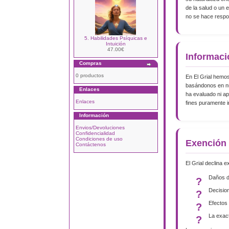
de la salud o un
no se hace respon
5. Habilidades Psíquicas e
Intuición
47.00€
Informaci
Compras
0 productos
En El Grial hemos
basándonos en nue
Enlaces
ha evaluado ni ap
Enlaces
fines puramente i
Información
Envios/Devoluciones
Confidencialidad
Condiciones de uso
Exención 
Contáctenos
El Grial declina 
Daños di
Decision
Efectos 
La exact