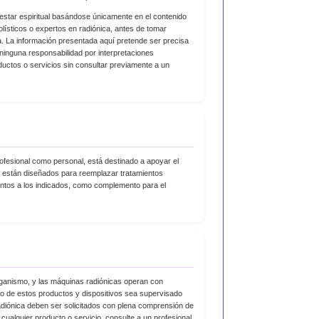
nestar espiritual basándose únicamente en el contenido
lísticos o expertos en radiónica, antes de tomar
ia. La información presentada aquí pretende ser precisa
 ninguna responsabilidad por interpretaciones
ductos o servicios sin consultar previamente a un
fesional como personal, está destinado a apoyar el
 no están diseñados para reemplazar tratamientos
tintos a los indicados, como complemento para el
ganismo, y las máquinas radiónicas operan con
o de estos productos y dispositivos sea supervisado
radiónica deben ser solicitados con plena comprensión de
 cualquier producto o servicio, consulte a un profesional