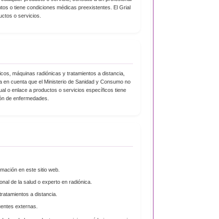
s o tiene condiciones médicas preexistentes. El Grial
ctos o servicios.
cos, máquinas radiónicas y tratamientos a distancia,
ga en cuenta que el Ministerio de Sanidad y Consumo no
al o enlace a productos o servicios específicos tiene
ción de enfermedades.
rmación en este sitio web.
nal de la salud o experto en radiónica.
ratamientos a distancia.
uentes externas.