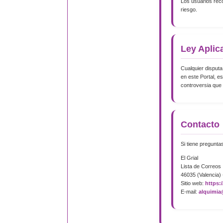
Los usuarios reco
riesgo.
Ley Aplic
Cualquier disputa
en este Portal, e
controversia que p
Contacto
Si tiene pregunta
El Grial
Lista de Correos
46035 (Valencia)
Sitio web:
https:
E-mail:
alquimia