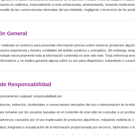
 experto en radiónica, especialmente si está embarazada, amamantando, tomando medicamento
sable de las consecuencias derivadas del uso indebido, negligente o incorrecto de los produ
ón General
 realizado un esfuerzo para presentar información precisa sobre nuestros productos alquími
stra experiencia y fuentes confiables del ámbito esotérico y energético. Sin embargo, ten
robado necesariamente toda la información contenida en este sitio web. Toda referencia textu
nformativos y no implica garantía alguna sobre su uso para diagnóstico, tratamiento o cura
de Responsabilidad
expresamente cualquier responsabilidad por:
rectos, indirectos, incidentales o consecuentes derivados del uso o interpretación de la info
es tomadas por los usuarios basadas en el contenido de este sitio sin consultar a un profesio
adversos causados por el uso inadecuado de productos alquímicos, máquinas radiónicas o t
itud, integridad o actualización de la información proporcionada por terceros, fabricantes o f