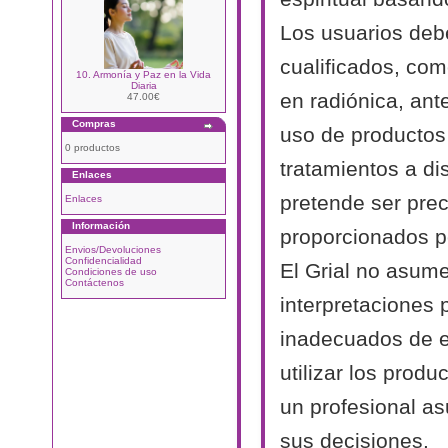
Los usuarios deb
cualificados, com
10. Armonía y Paz en la Vida
Diaria
en radiónica, ant
47.00€
Compras
uso de productos 
0 productos
tratamientos a di
Enlaces
pretende ser prec
Enlaces
Información
proporcionados po
Envios/Devoluciones
Confidencialidad
El Grial no asum
Condiciones de uso
Contáctenos
interpretaciones
inadecuados de e
utilizar los produ
un profesional a
sus decisiones.