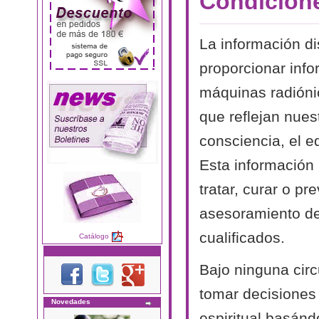
Condicion
La información di
proporcionar inf
máquinas radiónic
que reflejan nues
consciencia, el eq
Esta información 
tratar, curar o pr
asesoramiento de
cualificados.
Catálogo
Bajo ninguna circ
tomar decisiones
Novedades
espiritual basánd