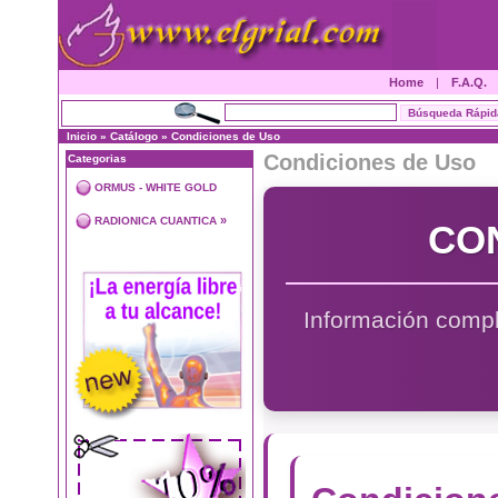
Home
|
F.A.Q.
Inicio
»
Catálogo
»
Condiciones de Uso
Condiciones de Uso
Categorias
ORMUS - WHITE GOLD
»
RADIONICA CUANTICA
CO
Información compl