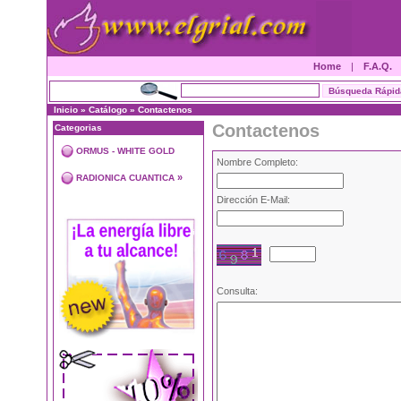
Home
|
F.A.Q.
Inicio
»
Catálogo
»
Contactenos
Contactenos
Categorias
ORMUS - WHITE GOLD
Nombre Completo:
»
RADIONICA CUANTICA
Dirección E-Mail:
Consulta: