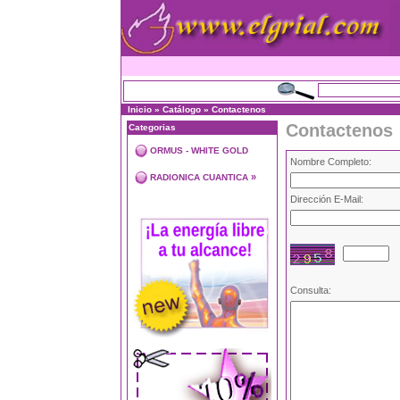
Inicio
»
Catálogo
»
Contactenos
Contactenos
Categorias
ORMUS - WHITE GOLD
Nombre Completo:
»
RADIONICA CUANTICA
Dirección E-Mail:
Consulta: