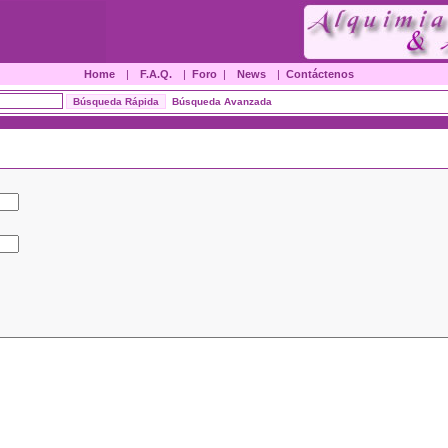
Home
|
F.A.Q.
|
Foro
|
News
|
Contáctenos
Búsqueda Avanzada