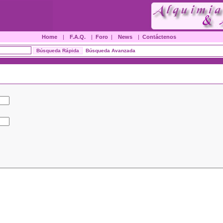
Home
|
F.A.Q.
|
Foro
|
News
|
Contáctenos
Búsqueda Avanzada