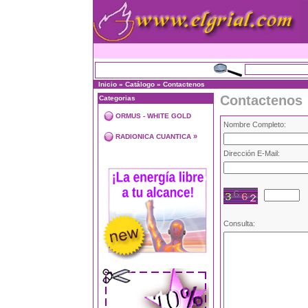
Inicio
»
Catálogo
»
Contactenos
Contactenos
Categorias
ORMUS - WHITE GOLD
Nombre Completo:
»
RADIONICA CUANTICA
Dirección E-Mail:
Consulta: