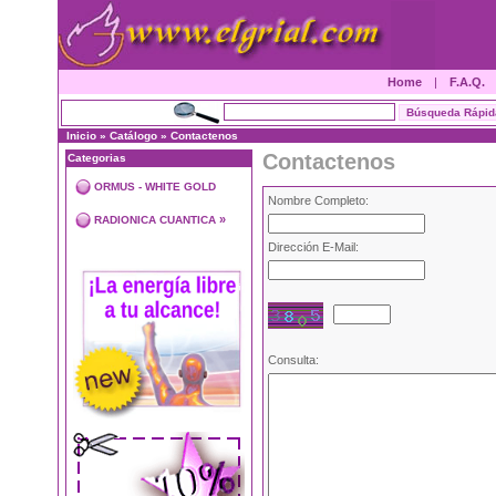
Home
|
F.A.Q.
Inicio
»
Catálogo
»
Contactenos
Contactenos
Categorias
ORMUS - WHITE GOLD
Nombre Completo:
»
RADIONICA CUANTICA
Dirección E-Mail:
Consulta: