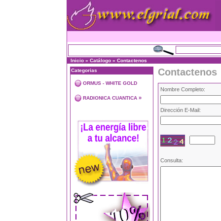
Inicio
»
Catálogo
»
Contactenos
Contactenos
Categorias
ORMUS - WHITE GOLD
Nombre Completo:
»
RADIONICA CUANTICA
Dirección E-Mail:
Consulta: