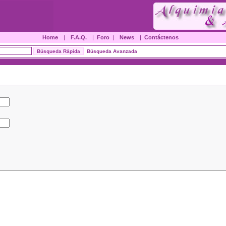
Home
|
F.A.Q.
|
Foro
|
News
|
Contáctenos
Búsqueda Avanzada