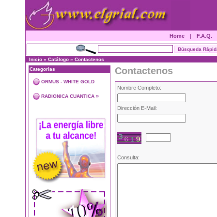
Home
|
F.A.Q.
Inicio
»
Catálogo
»
Contactenos
Contactenos
Categorias
ORMUS - WHITE GOLD
Nombre Completo:
»
RADIONICA CUANTICA
Dirección E-Mail:
Consulta: