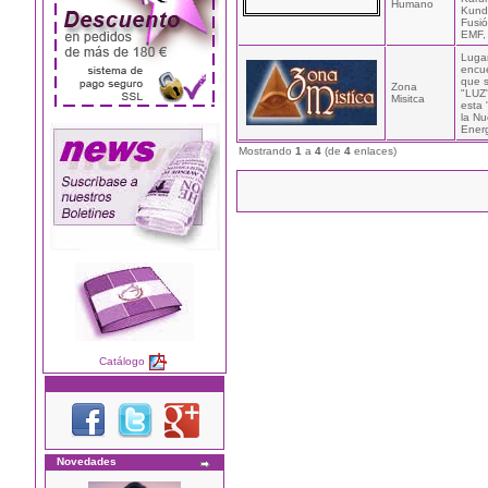
Humano
Kunda
Fusió
EMF, 
Luga
encu
que s
Zona
"LUZ
Misitca
esta 
la N
Energ
Mostrando
1
a
4
(de
4
enlaces)
Catálogo
Novedades