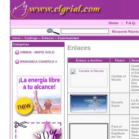
Home
|
F.A.Q.
Inicio
»
Catálogo
»
Enlaces
»
Espiritualidad
Categorias
Enlaces
ORMUS - WHITE GOLD
Enlace a Archivo
Titulo+
Desc
»
RADIONICA CUANTICA
Camb
Mund
el Ef
Cambie el
Pala
Mundo
¡Deci
Nos
Deb
Apare
La E
Escuela
del 
Kryon
tiemp
Curso
sesio
envio
Para el
dista
Crecimiento
Reiki
Espiritual
Tibet
del Ser
Karu