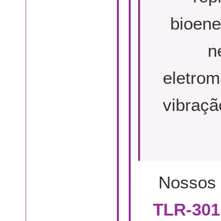
bioene
n
eletrom
vibraçã
Nossos d
TLR-301