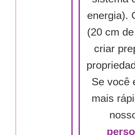
energia).
(20 cm de 
criar pr
proprieda
Se você 
mais rápi
noss
perso