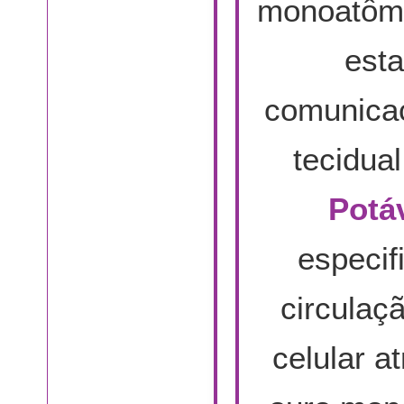
monoatômic
est
comunicaç
tecidua
Potáv
especif
circulaç
celular a