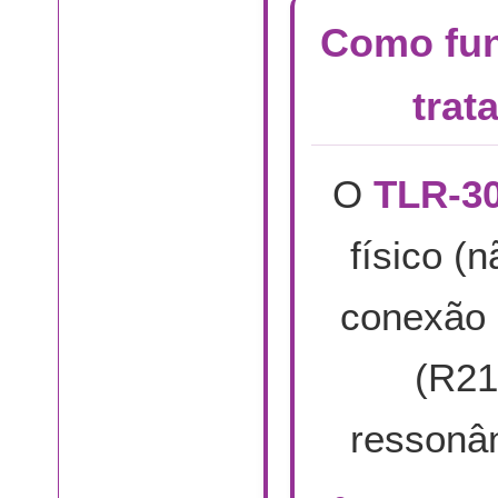
Como fun
trat
O
TLR-3
físico (
conexão 
(R21
ressonân