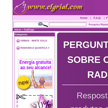
Home
|
F.A.Q.
|
F
Inicio
»
Catálogo
Categorias
ORMUS - WHITE GOLD
PERGUNT
»
RADIONICA QUANTICA
SOBRE O
RAD
Respost