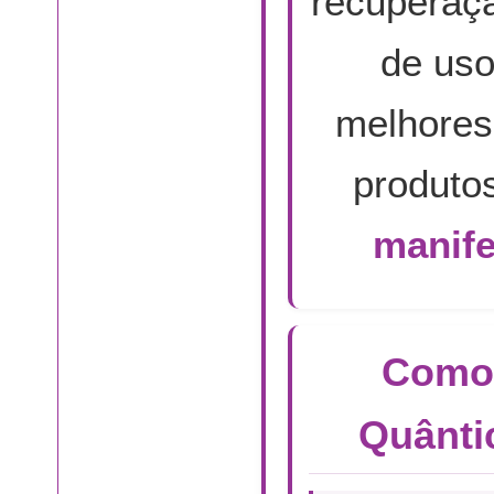
recuperaç
de uso
melhores
produto
manife
Como 
Quânti