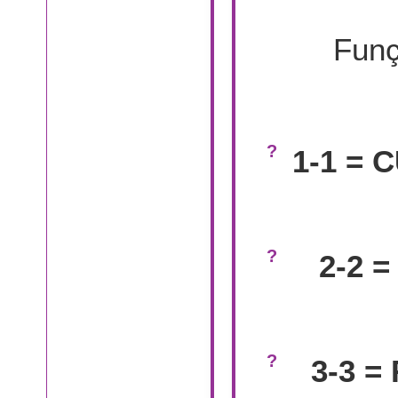
Funç
1-1 = 
2-2 =
3-3 