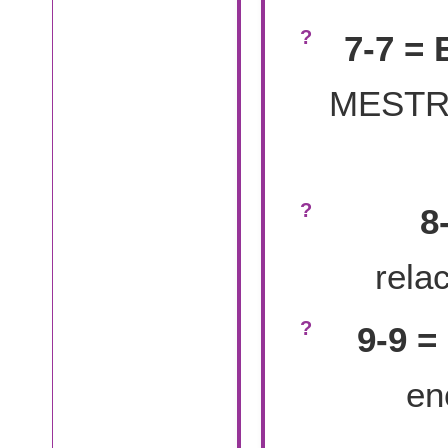
7-7 =
MESTRE
8
rela
9-9 
en