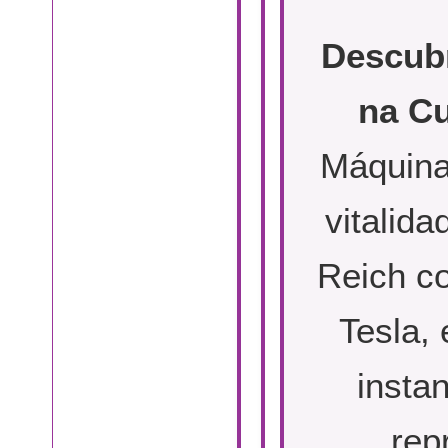
Descub
na Cu
Máquina
vitalid
Reich c
Tesla,
insta
rep