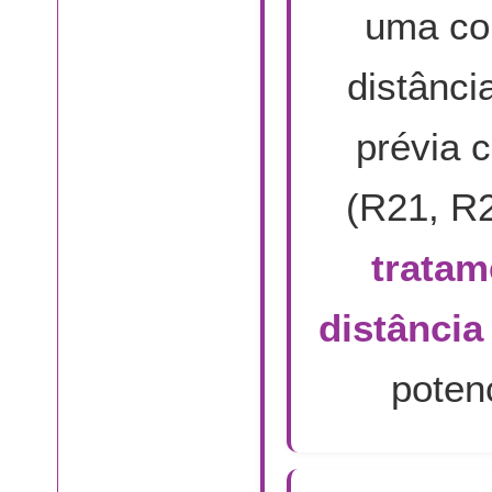
uma co
distânci
prévia 
(R21, R2
tratam
distância
potenc