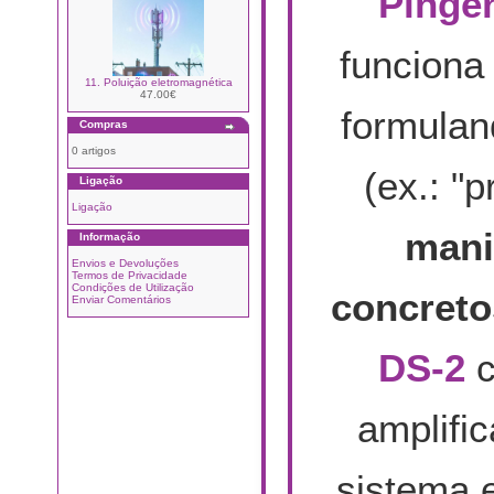
Pinge
funciona
11. Poluição eletromagnética
47.00€
formulan
Compras
0 artigos
(ex.: "
Ligação
Ligação
mani
Informação
Envios e Devoluções
Termos de Privacidade
Condições de Utilização
concreto
Enviar Comentários
DS-2
c
amplifi
sistema e