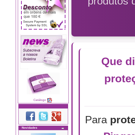
produtos 
Que di
prote
Catálogo
Para
prot
Novidades