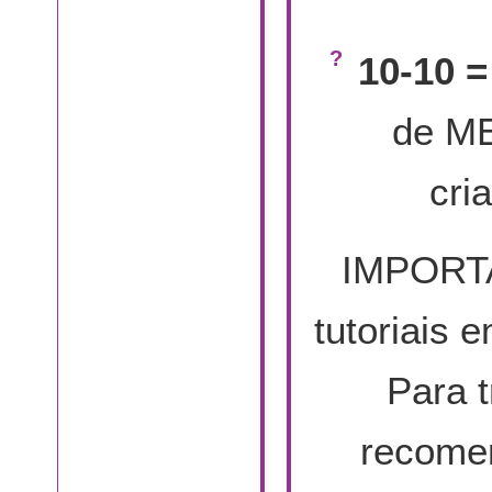
10-10 
de M
cri
IMPORTA
tutoriais 
Para t
recome