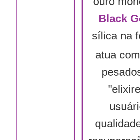
ouro mon
Black G
sílica na 
atua com
pesados
"elixi
usuári
qualidade