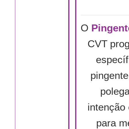
O
Pingent
CVT prog
específ
pingente
poleg
intenção 
para me