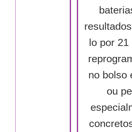
bateri
resultado
lo por 21
reprogram
no bolso 
ou pe
especial
concreto