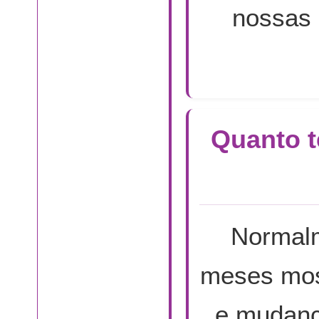
nossas
Quanto t
Normalm
meses mos
e mudança