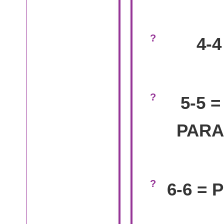
4-
5-5 
PARA
6-6 =