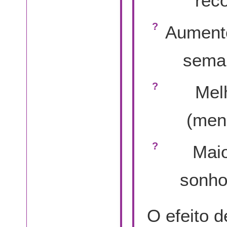
rec
Aumento
seman
Mel
(men
Maio
sonhos
O efeito 