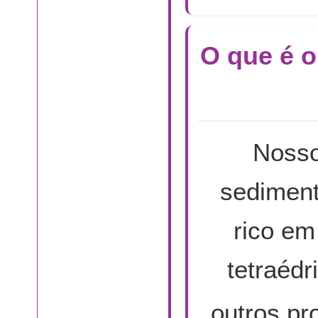
O que é o
Noss
sediment
rico em
tetraédr
outros pr