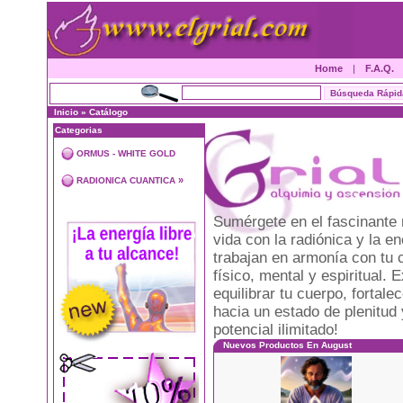
Home
|
F.A.Q.
Inicio
»
Catálogo
Categorias
ORMUS - WHITE GOLD
»
RADIONICA CUANTICA
Sumérgete en el fascinante 
vida con la radiónica y la 
trabajan en armonía con tu 
físico, mental y espiritual
equilibrar tu cuerpo, fortal
hacia un estado de plenitud 
potencial ilimitado!
Nuevos Productos En August