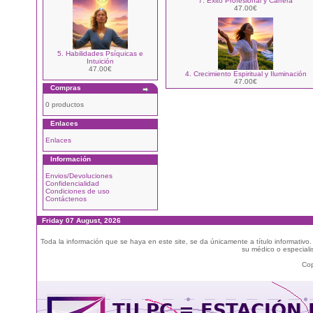
7. Éxito Profesional y Carrera
47.00€
5. Habilidades Psíquicas e
Intuición
47.00€
4. Crecimiento Espiritual y Iluminación
47.00€
Compras
0 productos
Enlaces
Enlaces
Información
Envios/Devoluciones
Confidencialidad
Condiciones de uso
Contáctenos
Friday 07 August, 2026
Toda la información que se haya en este site, se da únicamente a título informativo
su médico o especialis
Cop