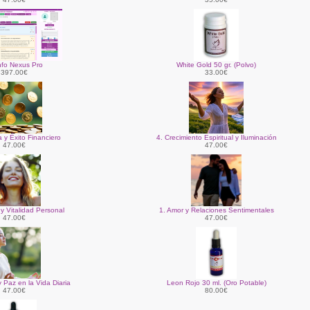
nfo Nexus Pro
White Gold 50 gr. (Polvo)
397.00€
33.00€
 y Éxito Financiero
4. Crecimiento Espiritual y Iluminación
47.00€
47.00€
y Vitalidad Personal
1. Amor y Relaciones Sentimentales
47.00€
47.00€
 Paz en la Vida Diaria
Leon Rojo 30 ml. (Oro Potable)
47.00€
80.00€