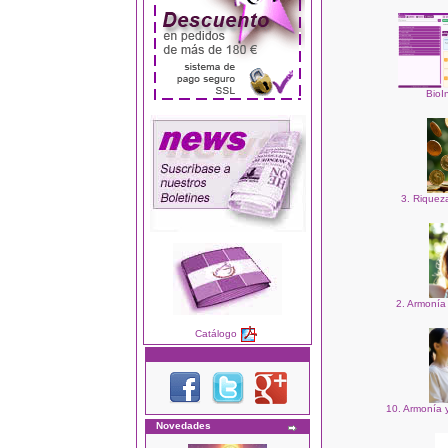
BioI
3. Riqueza
2. Armonía 
Catálogo
10. Armonía y
Novedades