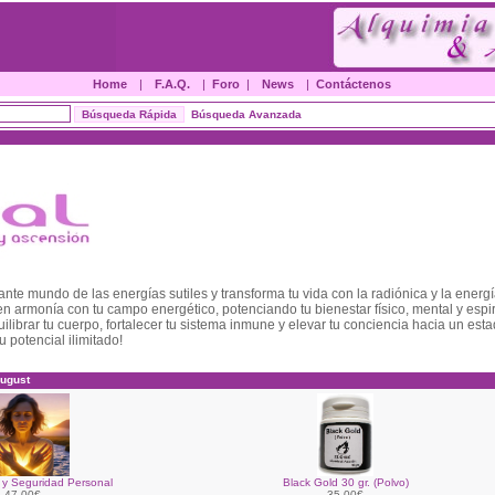
Home
|
F.A.Q.
|
Foro
|
News
|
Contáctenos
Búsqueda Avanzada
nte mundo de las energías sutiles y transforma tu vida con la radiónica y la energ
n armonía con tu campo energético, potenciando tu bienestar físico, mental y espi
librar tu cuerpo, fortalecer tu sistema inmune y elevar tu conciencia hacia un est
u potencial ilimitado!
ugust
n y Seguridad Personal
Black Gold 30 gr. (Polvo)
47.00€
35.00€