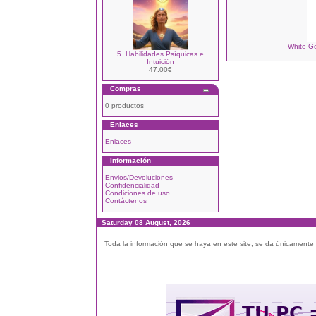
White Go
5. Habilidades Psíquicas e
Intuición
47.00€
Compras
0 productos
Enlaces
Enlaces
Información
Envios/Devoluciones
Confidencialidad
Condiciones de uso
Contáctenos
Saturday 08 August, 2026
Toda la información que se haya en este site, se da únicamente a