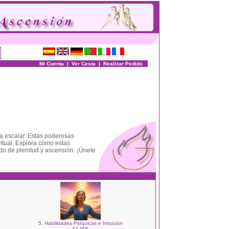
Mi Cuenta
|
Ver Cesta
|
Realizar Pedido
ía escalar. Estas poderosas
ritual. Explora cómo estas
ado de plenitud y ascensión. ¡Únete
5. Habilidades Psíquicas e Intuición
47.00€