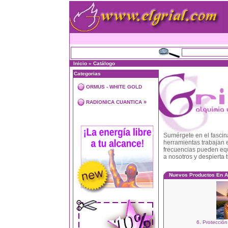
Inicio
»
Catálogo
Categorias
ORMUS - WHITE GOLD
»
RADIONICA CUANTICA
Sumérgete en el fascina
herramientas trabajan e
frecuencias pueden equi
a nosotros y despierta t
Nuevos Productos En A
6. Protecció